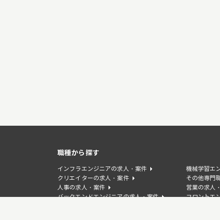
職種から探す
インフラエンジニアの求人・案件
機械学習エ
クリエイターの求人・案件
その他専門
人事の求人・案件
営業の求人
バックエンドエンジニアの求人・案件
フロントエ
WEBディレクターの求人・案件
デザイナー
事業企画/PdMの求人・案件
カスタマー