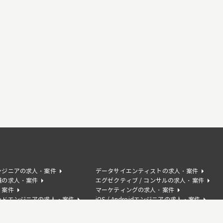
ンジニアの求人・案件
データサイエンティストの求人・案件
職の求人・案件
エグゼクティブ / コンサルの求人・案件
・案件
マーケティングの求人・案件
ンドエンジニアの求人・案件
iOS / Androidエンジニアの求人・案件
の求人・案件
AIコンサルタントの求人・案件
サクセスの求人・案件