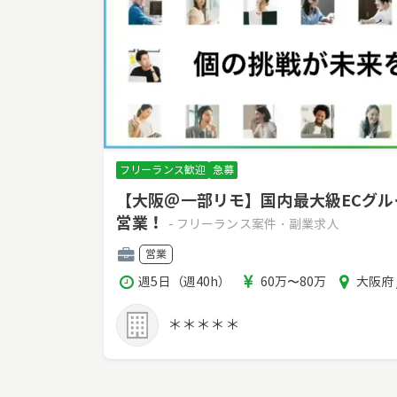
フリーランス歓迎
急募
【大阪＠一部リモ】国内最大級ECグ
営業！
- フリーランス案件・副業求人
職
営業
種
稼
報
エ
週5日（週40h）
60万〜80万
大阪府 
働
酬
リ
時
ア
＊＊＊＊＊
間