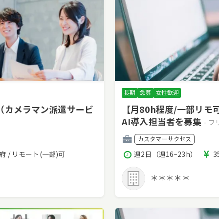
長期
急募
女性歓迎
（カメラマン派遣サービ
【月80h程度/一部リ
AI導入担当者を募集
- 
職
カスタマーサクセス
種
稼
府 / リモート(一部)可
週2日（週16~23h）
3
働
時
＊＊＊＊＊
間