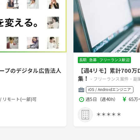
長期
急募
フリーランス歓迎
ループのデジタル広告法人
【週4リモ】累計700万
集！
- フリーランス案件・副
職
iOS / Androidエンジニア
種
稼
報
/ リモート(一部)可
週5日（週40h）
65万
働
酬
時
＊＊＊＊＊
間