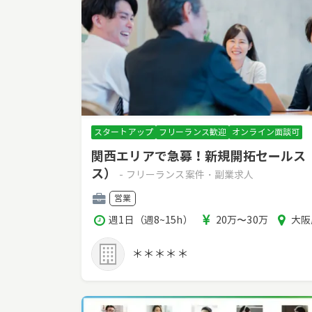
スタートアップ
フリーランス歓迎
オンライン面談可
関西エリアで急募！新規開拓セールス
ス）
- フリーランス案件・副業求人
職
営業
種
稼
報
エ
週1日（週8~15h）
20万〜30万
大阪
働
酬
リ
時
ア
＊＊＊＊＊
間