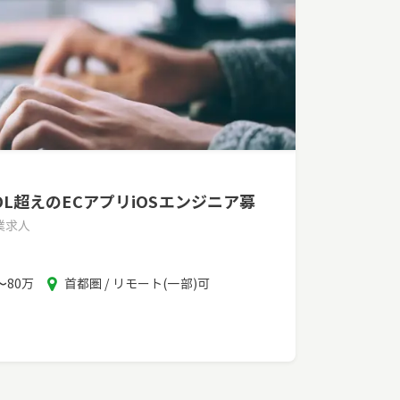
DL超えのECアプリiOSエンジニア募
業求人
エ
〜80万
首都圏 / リモート(一部)可
リ
ア