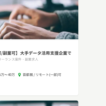
モ可/副業可】大手データ活用支援企業で
フリーランス案件・副業求人
報
エ
5万〜40万
首都圏 / リモート(一部)可
酬
リ
ア