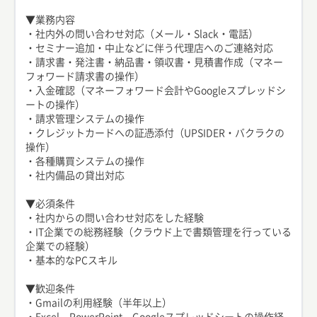
▼業務内容
・社内外の問い合わせ対応（メール・Slack・電話）
・セミナー追加・中止などに伴う代理店へのご連絡対応
・請求書・発注書・納品書・領収書・見積書作成（マネー
フォワード請求書の操作）
・入金確認（マネーフォワード会計やGoogleスプレッドシ
ートの操作）
・請求管理システムの操作
・クレジットカードへの証憑添付（UPSIDER・バクラクの
操作）
・各種購買システムの操作
・社内備品の貸出対応
▼必須条件
・社内からの問い合わせ対応をした経験
・IT企業での総務経験（クラウド上で書類管理を行っている
企業での経験）
・基本的なPCスキル
▼歓迎条件
・Gmailの利用経験（半年以上）
・Excel、PowerPoint、Googleスプレッドシートの操作経