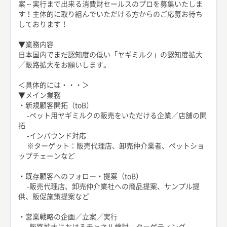
案～実行まで出来る消費財セールスのプロを募集いたしま
す！主体的に取り組んでいただける方からのご応募お待ち
しております！
▼業務内容
日本国内でまだ認知度の低い「ヤギミルク」の認知度拡大
／販路拡大をお願いします。
＜具体的には・・・＞
▼メイン業務
・新規顧客開拓（toB）
-ペット用ヤギミルクの販売をいただける企業／店舗の開
拓
-インバウンド対応
※ターゲット：販売代理店、卸売仲介業者、ペットショ
ップチェーンなど
・既存顧客へのフォロー・提案（toB）
-販売代理店、卸売仲介業社への商品提案、サンプル提
供、販促施策提案など
・営業戦略の企画／立案／実行
-販路拡大におけるチャネル検討、ターゲティング