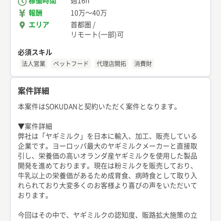
稼働時間
週16h
報酬
10万
〜
40万
エリア
首都圏
/
リモート(一部)可
必須スキル
法人営業
ペットフード
代理店開拓
消費財
案件詳細
本案件はSOKUDANと契約いただく案件となります。
▼案件詳細
弊社は「ヤギミルク」を日本に輸入、加工、販売している
企業です。ヨーロッパ最大のヤギミルクメーカーと直接取
引し、栄養価の高いオランダ産ヤギミルクを使用した製品
開発を進めております。現在は粉ミルクを販売しており、
牛乳以上の栄養価があるため成育食、病時食として取り入
れられており大変多くのお客様より喜びの声をいただいて
おります。
今回はその中で、ヤギミルクの認知度、販路拡大施策の立