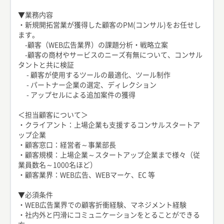
▼業務内容
・新規開拓営業が獲得した顧客のPM(コンサル)をお任せし
ます。
-顧客（WEB広告業界）の課題分析・戦略立案
-顧客の商材やサービスのニーズ有無について、コンサル
タントと共に検証
- 顧客が使用するツールの最適化、ツール制作
- パートナー企業の選定、ディレクション
- アップセルによる追加案件の獲得
＜担当顧客について＞
・クライアント：上場企業も支援するコンサルスタートア
ップ企業
・顧客窓口：経営者～事業部長
・顧客規模：上場企業～スタートアップ企業まで様々（従
業員数名～1000名ほど）
・顧客業界：WEB広告、WEBマーケ、EC 等
▼必須条件
・WEB広告業界での顧客折衝経験、マネジメント経験
・社内外と円滑にコミュニケーションをとることができる