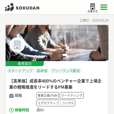
企業の方
公開日：
2025/03/24
業務委託
スタートアップ
高単価
フリーランス歓迎
【高単価】成長率400％のベンチャー企業で上場企
業の戦略推進をリードするPM募集
職種
事業企画/PdM
マーケティング
エグゼクティブ / コンサル
稼働時間
週8h