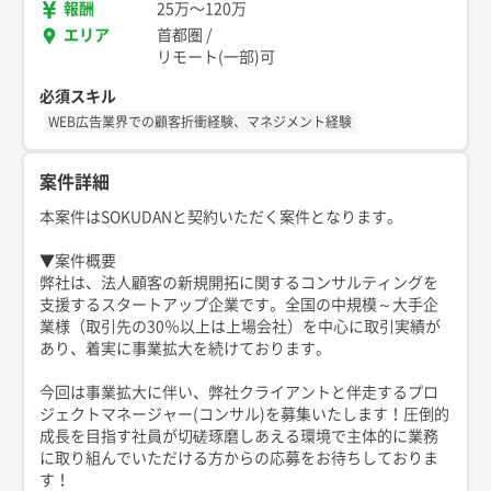
報酬
25万
〜
120万
エリア
首都圏
/
リモート(一部)可
必須スキル
WEB広告業界での顧客折衝経験、マネジメント経験
案件詳細
本案件はSOKUDANと契約いただく案件となります。
▼案件概要
弊社は、法人顧客の新規開拓に関するコンサルティングを
支援するスタートアップ企業です。全国の中規模～大手企
業様（取引先の30％以上は上場会社）を中心に取引実績が
あり、着実に事業拡大を続けております。
今回は事業拡大に伴い、弊社クライアントと伴走するプロ
ジェクトマネージャー(コンサル)を募集いたします！圧倒的
成長を目指す社員が切磋琢磨しあえる環境で主体的に業務
に取り組んでいただける方からの応募をお待ちしておりま
す！