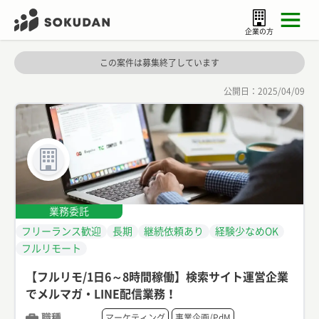
企業の方
この案件は募集終了しています
公開日：
2025/04/09
業務委託
フリーランス歓迎
長期
継続依頼あり
経験少なめOK
フルリモート
【フルリモ/1日6～8時間稼働】検索サイト運営企業
でメルマガ・LINE配信業務！
職種
マーケティング
事業企画/PdM