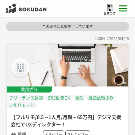
企業の方
この案件は募集終了しています
公開日：
2025/04/18
業務委託
フリーランス歓迎
即日勤務OK
長期
継続依頼あり
フルリモート
【フルリモ/0.5～1人月/月額～65万円】デジマ支援
会社でUXディレクター！
職種
デザイナー
クリエイター