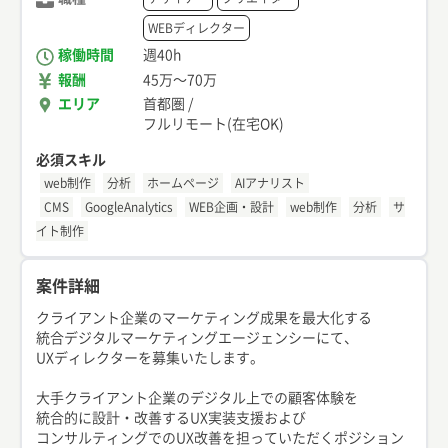
WEBディレクター
稼働時間
週40h
報酬
45万
〜
70万
エリア
首都圏
/
フルリモート(在宅OK)
必須スキル
web制作
分析
ホームページ
AIアナリスト
CMS
GoogleAnalytics
WEB企画・設計
web制作
分析
サ
イト制作
案件詳細
クライアント企業のマーケティング成果を最大化する
統合デジタルマーケティングエージェンシーにて、
UXディレクターを募集いたします。
大手クライアント企業のデジタル上での顧客体験を
統合的に設計・改善するUX実装支援および
コンサルティングでのUX改善を担っていただくポジション