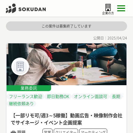
企業の方
この案件は募集終了しています
公開日：
2025/04/24
業務委託
フリーランス歓迎
即日勤務OK
オンライン面談可
長期
継続依頼あり
【一部リモ可/週3～5稼働】動画広告・映像制作会社
でサイネージ・イベント企画提案
職種
営業
クリエイター
マーケティング