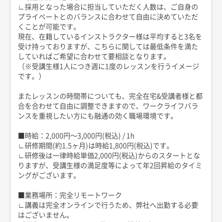
∟採用となった場合に担当していただく人数は、ご自身の
プライベートとのバランスに合わせて自由に決めていただ
くことが可能です。
現在、在籍しているインストラクター様は平均すると3名を
受け持っておりますが、こちらに関しては最低条件を満た
していればご希望に合わせて要相談となります。
（※受講生様1人につき週に1度のレッスンを行うイメージ
です。）
またレッスンの時間帯についても、完全在宅&受講者様と都
合を合わせて自由に調整できますので、ワークライフバラ
ンスを重視したい方にも融通の効く職場環境です。
■時給：2,000円〜3,000円(税込) / 1h
∟研修期間(約1.5ヶ月)は時給1,800円(税込)です。
∟研修後は一律時給単価2,000円(税込)からのスタートとな
りますが、受講生様の満足度等によって年2回昇給のタイミ
ングがございます。
■業務場所：完全リモートワーク
∟講義は完全オンラインで行うため、弊社へ出勤する必要
はございません。