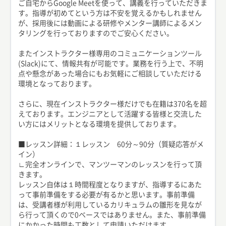
ご自宅からGoogle Meetを使って、講義を行っていただきま
す。指導が初めてという方は不安を覚えるかもしれません
が、採用後には動画による研修やメンター講師によるメン
タリングを行っておりますのでご安心ください。
またインストラクター様専用のコミュニケーションツール
(Slack)にて、情報共有が可能です。業務を行う上で、不明
点や懸念があった場合にもお気軽にご相談していただける
環境となっております。
さらに、現在インストラクター様だけでも在籍は370名を超
えております。エンジニアとして活躍する皆様と交流した
い方にはメリットとなる環境を提供しております。
■レッスン詳細：１レッスン 60分～90分（質疑応答がメ
イン）
∟完全オンラインで、マンツーマンのレッスンを行って頂
きます。
レッスン自体は１時間程度となりますが、指導するにあた
って事前準備をする必要が有るかと思います。事前準備
は、受講者様が利用しているカリキュラムの雛形を見なが
ら行って頂くので0ベースではありません。また、事前準備
にかかった時間も工数として申請いただけます。