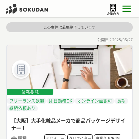
企業の方
この案件は募集終了しています
公開日：
2025/06/27
業務委託
フリーランス歓迎
即日勤務OK
オンライン面談可
長期
継続依頼あり
【大阪】大手化粧品メーカで商品パッケージデザイ
ナー！
職種
デザイナー
クリエイター
事業企画/PdM