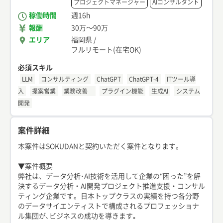
プロジェクトマネージャー
AIコンサルタント
稼働時間
週16h
報酬
30万
〜
90万
エリア
福岡県
/
フルリモート(在宅OK)
必須スキル
LLM
コンサルティング
ChatGPT
ChatGPT-4
ITツール導
入
提案営業
業務改善
プラグイン機能
生成AI
システム
開発
案件詳細
本案件はSOKUDANと契約いただく案件となります。
▼案件概要
弊社は、データ分析･AI技術を活用して企業の“困った”を解
決するデータ分析・AI開発プロジェクト推進支援・コンサル
ティング企業です。日本トップクラスの実績を持つ各分野
のデータサイエンティストで構成されるプロフェッショナ
ル集団が､ビジネスの成功を導きます｡