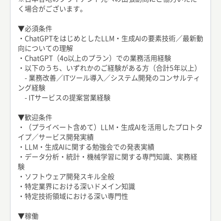
く場合がございます。
▼必須条件
・ChatGPTをはじめとしたLLM・生成AIの要素技術／最新動
向についての理解
・ChatGPT（4o以上のプラン）での業務活用経験
・以下のうち、いずれかのご経験がある方（合計5年以上）
- 業務改善／ITツール導入／システム開発のコンサルティ
ング経験
- ITサービスの提案営業経験
▼歓迎条件
・（プライベート含めて）LLM・生成AIを活用したプロトタ
イプ／サービス開発実績
・LLM・生成AIに関する勉強会での発表実績
・データ分析・統計・機械学習に関する専門知識、実務経
験
・ソフトウェア開発スキル全般
・特定業界における深いドメイン知識
・特定技術領域における深い専門性
▼稼働