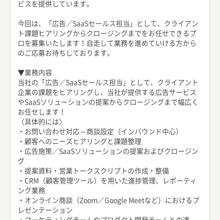
ビスを提供しています。
今回は、「広告／SaaSセールス担当」として、クライアン
ト課題ヒアリングからクロージングまでをお任せできるプ
ロを募集いたします！自走して業務を進めていける方から
のご応募お待ちしております。
▼業務内容
当社の「広告／SaaSセールス担当」として、クライアント
企業の課題をヒアリングし、当社が提供する広告サービス
やSaaSソリューションの提案からクロージングまで幅広く
お任せします！
〈具体的には〉
・お問い合わせ対応～商談設定（インバウンド中心）
・顧客へのニーズヒアリングと課題整理
・広告施策／SaaSソリューションの提案およびクロージン
グ
・提案資料・営業トークスクリプトの作成・整備
・CRM（顧客管理ツール）を用いた進捗管理、レポーティ
ング業務
・オンライン商談（Zoom／Google Meetなど）におけるプ
レゼンテーション
・マーケティングチームやプロダクト開発チームとの連