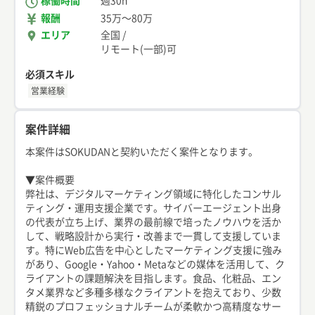
稼働時間
週30h
報酬
35万
〜
80万
エリア
全国
/
リモート(一部)可
必須スキル
営業経験
案件詳細
本案件はSOKUDANと契約いただく案件となります。
▼案件概要
弊社は、デジタルマーケティング領域に特化したコンサル
ティング・運用支援企業です。サイバーエージェント出身
の代表が立ち上げ、業界の最前線で培ったノウハウを活か
して、戦略設計から実行・改善まで一貫して支援していま
す。特にWeb広告を中心としたマーケティング支援に強み
があり、Google・Yahoo・Metaなどの媒体を活用して、ク
ライアントの課題解決を目指します。食品、化粧品、エン
タメ業界など多種多様なクライアントを抱えており、少数
精鋭のプロフェッショナルチームが柔軟かつ高精度なサー