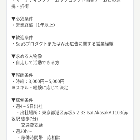
携・折衝
▼必須条件
・営業経験〈1年以上〉
▼歓迎条件
・SaaSプロダクトまたはWeb広告に関する営業経験
▼求める人物像
・自走して活動できる方
▼報酬条件
・時給：3,000円～5,000円
※スキル・経験に応じて決定
▼稼働条件
・週4～5日出社
‐出社場所：東京都港区赤坂5-2-33 IsaI AkasakA 1103(赤
坂駅 徒歩7分)
‐交通費支給
・週30h〜
‐稼働時間帯：応相談