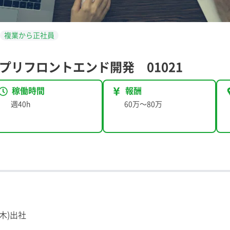
複業から正社員
プリフロントエンド開発 01021
稼働時間
報酬
週40h
60万
〜
80万
本木)出社