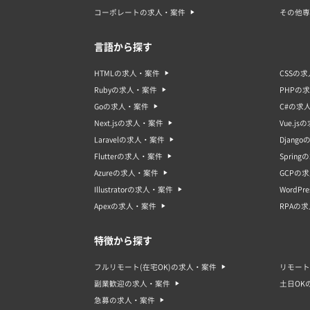
コーポレートの求人・案件
その他専
言語から探す
HTMLの求人・案件
CSSの
Rubyの求人・案件
PHPの
Goの求人・案件
C#の求
Next.jsの求人・案件
Vue.j
Laravelの求人・案件
Djang
Flutterの求人・案件
Sprin
Azureの求人・案件
GCPの
Illustratorの求人・案件
WordP
Apexの求人・案件
RPAの
特徴から探す
フルリモート(在宅OK)の求人・案件
リモート
副業歓迎の求人・案件
土日OK
急募の求人・案件