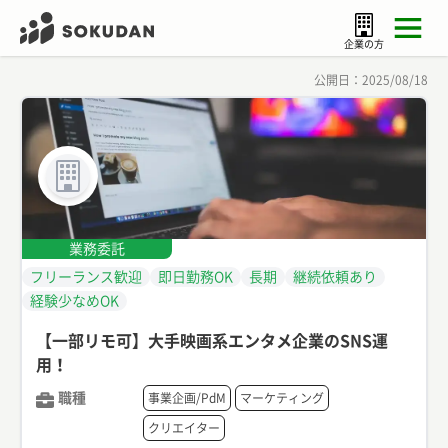
企業の方
公開日：
2025/08/18
業務委託
フリーランス歓迎
即日勤務OK
長期
継続依頼あり
経験少なめOK
【一部リモ可】大手映画系エンタメ企業のSNS運
用！
職種
事業企画/PdM
マーケティング
クリエイター