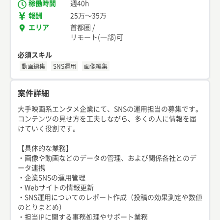
稼働時間
週40h
報酬
25万
〜
35万
エリア
首都圏
/
リモート(一部)可
必須スキル
動画編集
SNS運用
画像編集
案件詳細
大手映画系エンタメ企業にて、SNSの運用担当の募集です。
コンテンツの見せ方を工夫しながら、多くの人に情報を届
けていく役割です。
【具体的な業務】
・画像や動画などのデータの管理、および関係各社とのデ
ータ連携
・企業SNSの運用管理
・Webサイトの情報更新
・SNS運用についてのレポート作成（投稿の効果測定や数値
のとりまとめ）
・担当IPに関する事務処理やサポート業務