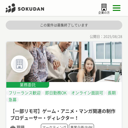
企業の方
この案件は募集終了しています
公開日：
2025/08/28
業務委託
フリーランス歓迎
即日勤務OK
オンライン面談可
長期
急募
【一部リモ可】ゲーム・アニメ・マンガ関連の制作
プロデューサー・ディレクター！
職種
マーケティング
事業企画/PdM