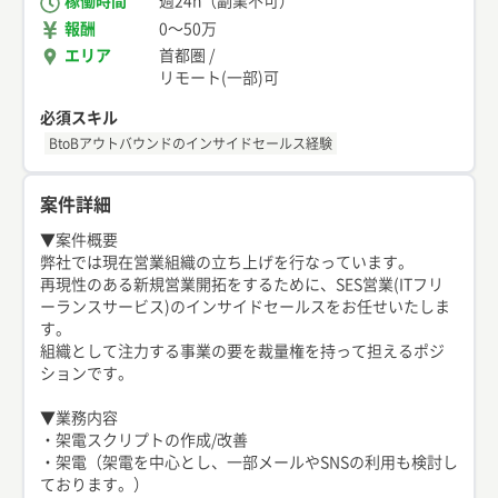
稼働時間
週24h（副業不可）
報酬
0
〜
50万
エリア
首都圏
/
リモート(一部)可
必須スキル
BtoBアウトバウンドのインサイドセールス経験
案件詳細
▼案件概要
弊社では現在営業組織の立ち上げを行なっています。
再現性のある新規営業開拓をするために、SES営業(ITフリ
ーランスサービス)のインサイドセールスをお任せいたしま
す。
組織として注力する事業の要を裁量権を持って担えるポジ
ションです。
▼業務内容
・架電スクリプトの作成/改善
・架電（架電を中心とし、一部メールやSNSの利用も検討し
ております。）