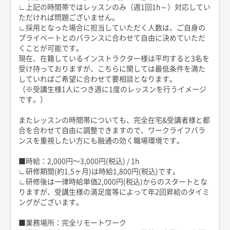
∟上記の時間帯ではレッスンのみ（週1回1h～）対応してい
ただければ問題ございません。
∟採用となった場合に担当していただく人数は、ご自身の
プライベートとのバランスに合わせて自由に決めていただ
くことが可能です。
現在、在籍しているインストラクター様は平均すると3名を
受け持っておりますが、こちらに関しては最低条件を満た
していればご希望に合わせて要相談となります。
（※受講生様1人につき週に1度のレッスンを行うイメージ
です。）
またレッスンの時間帯についても、完全在宅&受講者様と都
合を合わせて自由に調整できますので、ワークライフバラ
ンスを重視したい方にも融通の効く職場環境です。
■時給：2,000円〜3,000円(税込) / 1h
∟研修期間(約1.5ヶ月)は時給1,800円(税込)です。
∟研修後は一律時給単価2,000円(税込)からのスタートとな
りますが、受講生様の満足度等によって年2回昇給のタイミ
ングがございます。
■業務場所：完全リモートワーク