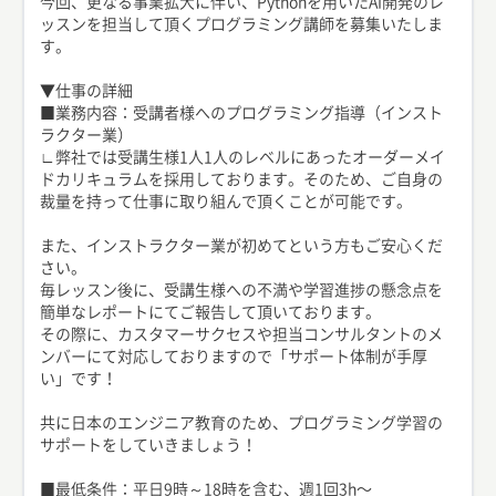
今回、更なる事業拡大に伴い、Pythonを用いたAI開発のレ
ッスンを担当して頂くプログラミング講師を募集いたしま
す。
▼仕事の詳細
■業務内容：受講者様へのプログラミング指導（インスト
ラクター業）
∟弊社では受講生様1人1人のレベルにあったオーダーメイ
ドカリキュラムを採用しております。そのため、ご自身の
裁量を持って仕事に取り組んで頂くことが可能です。
また、インストラクター業が初めてという方もご安心くだ
さい。
毎レッスン後に、受講生様への不満や学習進捗の懸念点を
簡単なレポートにてご報告して頂いております。
その際に、カスタマーサクセスや担当コンサルタントのメ
ンバーにて対応しておりますので「サポート体制が手厚
い」です！
共に日本のエンジニア教育のため、プログラミング学習の
サポートをしていきましょう！
■最低条件：平日9時～18時を含む、週1回3h〜