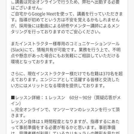
∟講義は完全オンラインで行うため、弊社へ出勤する必要
はございません。
ご自宅からGoogle Meetを使って、講義を行っていただきま
す。指導が初めてという方は不安を覚えるかもしれません
が、採用後には動画による研修やメンター講師によるメン
タリングを行っておりますのでご安心ください。
またインストラクター様専用のコミュニケーションツール
(Slack)にて、情報共有が可能です。業務を行う上で、不明
点や懸念があった場合にもお気軽にご相談していただける
環境となっております。
さらに、現在インストラクター様だけでも在籍は370名を超
えております。エンジニアとして活躍する皆様と交流した
い方にはメリットとなる環境を提供しております。
■レッスン詳細：１レッスン 60分～90分（質疑応答がメ
イン）
∟完全オンラインで、マンツーマンのレッスンを行って頂
きます。
レッスン自体は１時間程度となりますが、指導するにあた
って事前準備をする必要が有るかと思います。事前準備
は、受講者様が利用しているカリキュラムの雛形を見なが