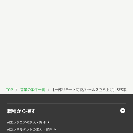
TOP
〉
営業の案件一覧
〉
【一部リモート可能/セールス立ち上げ】SES事業
職種から探す
AIエンジニアの求人・案件
AIコンサルタントの求人・案件