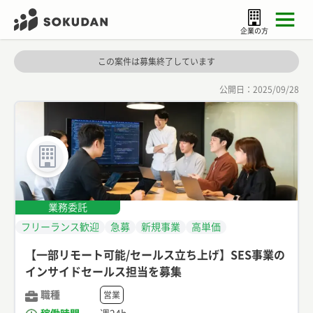
企業の方
この案件は募集終了しています
公開日：
2025/09/28
業務委託
フリーランス歓迎
急募
新規事業
高単価
【一部リモート可能/セールス立ち上げ】SES事業の
インサイドセールス担当を募集
職種
営業