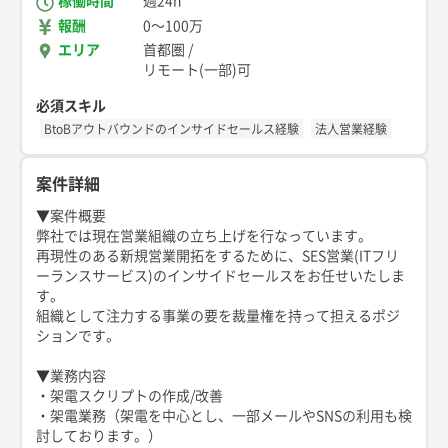
稼働時間
週24h
報酬
0
〜
100万
エリア
首都圏
/
リモート(一部)可
必須スキル
BtoBアウトバウンドのインサイドセールス経験
法人営業経験
案件詳細
▼案件概要
弊社では現在営業組織の立ち上げを行なっています。
再現性のある新規営業開拓をするために、SES営業(ITフリ
ーランスサービス)のインサイドセールスをお任せいたしま
す。
組織として注力する事業の要を裁量権を持って担えるポジ
ションです。
▼業務内容
・架電スクリプトの作成/改善
・架電業務（架電を中心とし、一部メールやSNSの利用も検
討しております。）