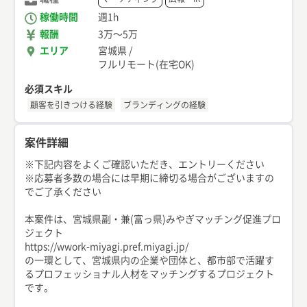
稼働時間
週1h
報酬
3万
〜
5万
エリア
宮城県
/
フルリモート(在宅OK)
必須スキル
顧客を引きつける経験
ブランディングの経験
案件詳細
※下記内容をよくご確認いただき、エントリーください
※応募者多数の場合には早期に締切る場合がございますの
でご了承ください
本案件は、宮城県副・兼(富っ県)みやぎマッチング促進プロ
ジェクト
https://wwork-miyagi.pref.miyagi.jp/
の一環として、宮城県内の企業や団体と、都市部で活躍す
るプロフェッショナル人材をマッチングするプロジェクト
です。