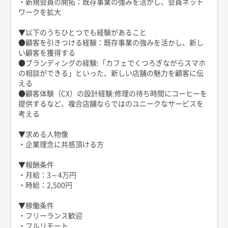
・新規会員の開拓：既存事業の強みを活かし、会員ネット
ワークを拡大
▼以下のうちひとつでも経験があること
●顧客を引きつける経験：既存事業の強みを活かし、新し
い顧客を獲得する
●ブランディングの経験:「カフェでくつろぎながらスマホ
の相談ができる」といった、新しい店舗の魅力を顧客に伝
える
●顧客体験（CX）の設計経験:修理の待ち時間にコーヒーを
提供するなど、複合店舗ならではのユニークなサービスを
考える
▼求める人物像
・企業理念に共感頂ける方
▼報酬条件
・月給：3～4万円
・時給：2,500円
▼稼働条件
・フリーランス歓迎
・フルリモート