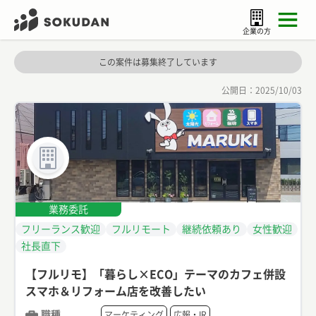
企業の方
この案件は募集終了しています
公開日：
2025/10/03
業務委託
フリーランス歓迎
フルリモート
継続依頼あり
女性歓迎
社長直下
【フルリモ】「暮らし×ECO」テーマのカフェ併設
スマホ＆リフォーム店を改善したい
職種
マーケティング
広報・IR