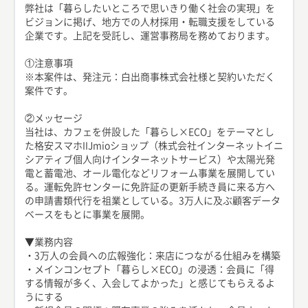
弊社は「暮らしたいところで思いきり働く社会の実現」を
ビジョンに掲げ、地方での人材採用・転職支援をしている
企業です。上記を受託し、運営事務局を務めております。
①注意事項
※本案件は、発注元：白出商事株式会社様と契約いただく
案件です。
②メッセージ
当社は、カフェを併設した「暮らし×ECO」をテーマとし
た格安スマホIIJmioショップ（株式会社インターネットイニ
シアティブ個人向けインターネットサービス）や太陽光発
電と蓄電池、オール電化などリフォーム事業を展開してい
る。運転免許センターに免許証の更新手続き員に来る方へ
の申請書類代行を祖業としている。3万人に及ぶ顧客データ
ベースをもとに事業を展開。
▼業務内容
・3万人の会員への広報強化：来店につながる仕組みを構築
・メインコンセプト「暮らし×ECO」の浸透：会員に「得
する情報が多く、入会してよかった」と感じてもらえるよ
うにする