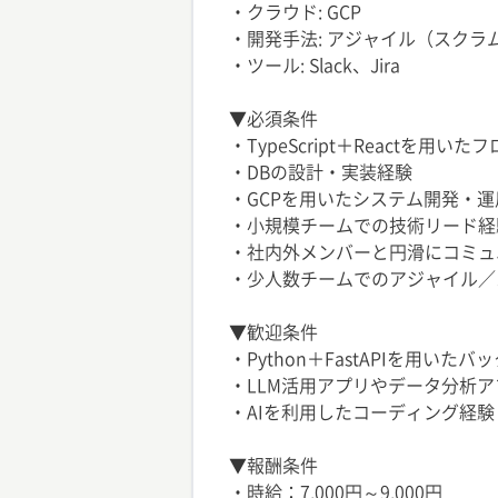
・クラウド: GCP
・開発手法: アジャイル（スクラ
・ツール: Slack、Jira
▼必須条件
・TypeScript＋Reactを用
・DBの設計・実装経験
・GCPを用いたシステム開発・運
・小規模チームでの技術リード経
・社内外メンバーと円滑にコミュ
・少人数チームでのアジャイル／
▼歓迎条件
・Python＋FastAPIを用いた
・LLM活用アプリやデータ分析
・AIを利用したコーディング経験（Git
▼報酬条件
・時給：7,000円～9,000円