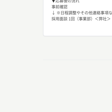
▼応募後の流れ
事前確認
↓ ※日程調整やその他連絡事項な
採用面談 1回（事業部）＜弊社＞