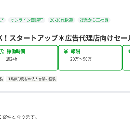
プ
オンライン面談可
20-30代歓迎
複業から正社員
K！スタートアップ＊広告代理店向けセー
稼働時間
報酬
週24h
20万
〜
50万
験
IT系無形商材の法人営業の経験
だく案件となります。