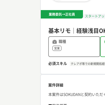
業務委託→正社員
スタートアッ
基本リモ｜経験浅目O
職種
営業
必須スキル
テレアポ等での新規開拓経
案件詳細
本案件はSOKUDANと契約いた