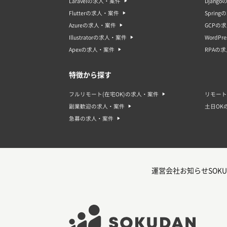
Laravelの求人・案件
Djang
Flutterの求人・案件
Sprin
Azureの求人・案件
GCPの
Illustratorの求人・案件
WordP
Apexの求人・案件
RPAの
特徴から探す
フルリモート(在宅OK)の求人・案件
リモート
副業歓迎の求人・案件
土日OK
急募の求人・案件
運営会社
お知らせ
SOKU