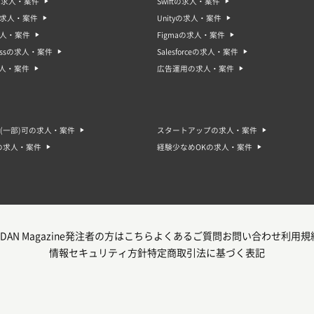
oの求人・案件
Swiftの求人・案件
gの求人・案件
Unityの求人・案件
求人・案件
Figmaの求人・案件
ressの求人・案件
Salesforceの求人・案件
求人・案件
広告運用の求人・案件
(一部)可の求人・案件
スタートアップの求人・案件
の求人・案件
経験少なめOKの求人・案件
DAN Magazine
発注者の方はこちら
よくあるご質問
お問い合わせ
利用規
情報セキュリティ方針
特定商取引法に基づく表記