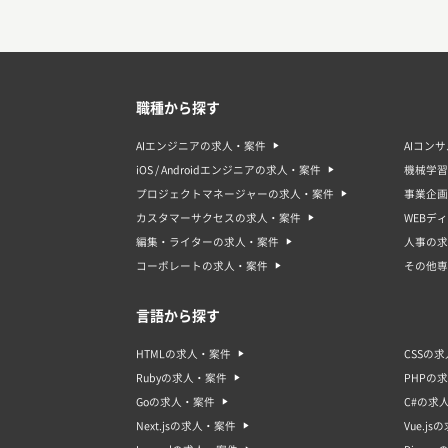
職種から探す
AIエンジニアの求人・案件
AIコン
iOS / Androidエンジニアの求人・案件
機械学習
プロジェクトマネージャーの求人・案件
事業企画
カスタマーサクセスの求人・案件
WEBデ
編集・ライターの求人・案件
人事の求
コーポレートの求人・案件
その他専
言語から探す
HTMLの求人・案件
CSSの
Rubyの求人・案件
PHPの
Goの求人・案件
C#の求
Next.jsの求人・案件
Vue.j