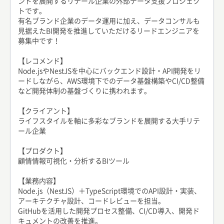
ンドを展開するリテール企業の外部データ支援プロジェク
トです。
有名ブランド企業のデータ運用に加え、データコンサルも
見据えたBI開発を推進していただけるリードエンジニアを
募集中です！
【レコメンド】
Node.jsやNestJSを中心にバックエンド設計・API開発をリ
ードしながら、AWS環境下でのデータ基盤構築やCI/CD整備
など開発体制の基盤づくりに携われます。
【クライアント】
ライフスタイルを軸に多彩なブランドを展開する大手リテ
ール企業
【プロダクト】
顧情情報可視化・分析するBIツール
【業務内容】
Node.js（NestJS）＋TypeScript環境でのAPI設計・実装、
アーキテクチャ設計、コードレビューを担当。
GitHubを活用した開発プロセス整備、CI/CD導入、開発ド
キュメントの改善を推進。