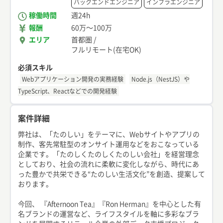
バックエンドエンジニア
インフラエンジニア
稼働時間
週24h
報酬
60万
〜
100万
エリア
首都圏
/
フルリモート(在宅OK)
必須スキル
Webアプリケーション開発の実務経験
Node.js（NestJS）や
TypeScript、Reactなどでの開発経験
案件詳細
弊社は、「たのしい」をテーマに、Webサイトやアプリの
制作、客先常駐型のオンサイト運用などをおこなっている
企業です。「たのしくたのしくたのしい会社」を経営理念
としており、社会の流れに柔軟に変化しながら、時代にあ
った豊かで共栄できる“たのしい生活文化”を創造、提案して
おります。
今回、 『Afternoon Tea』『Ron Herman』を中心とした有
名ブランドの運営など、ライフスタイルを軸に多彩なブラ