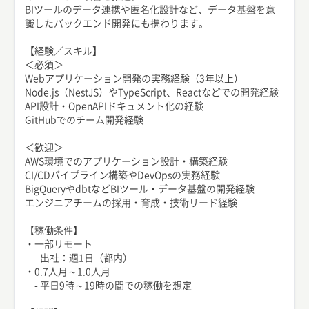
BIツールのデータ連携や匿名化設計など、データ基盤を意
識したバックエンド開発にも携わります。
【経験／スキル】
＜必須＞
Webアプリケーション開発の実務経験（3年以上）
Node.js（NestJS）やTypeScript、Reactなどでの開発経験
API設計・OpenAPIドキュメント化の経験
GitHubでのチーム開発経験
＜歓迎＞
AWS環境でのアプリケーション設計・構築経験
CI/CDパイプライン構築やDevOpsの実務経験
BigQueryやdbtなどBIツール・データ基盤の開発経験
エンジニアチームの採用・育成・技術リード経験
【稼働条件】
・一部リモート
- 出社：週1日（都内）
・0.7人月～1.0人月
- 平日9時～19時の間での稼働を想定