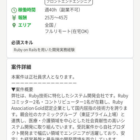
フロントエンドエンジニア
稼働時間
週40h（副業不可）
報酬
25万
〜
45万
エリア
全国
/
フルリモート(在宅OK)
必須スキル
Ruby on Railsを用いた開発実務経験
案件詳細
本案件は正社員求人となります。
ーーーーーーーーーーーーーーー
▼案件概要
弊社は、Ruby技術に特化したシステム開発会社です。Ruby
コミッター2名・コントリビューター1名が在籍し、Ruby
Association Gold認定企業として国内屈指の技術力を誇りま
す。親会社のカナミックグループ（東証プライム上場）と
連携し、医療・介護領域を中心とした社会貢献性の高いシ
ステム開発に取り組んでいます。受託案件から自社プロダ
クト開発まで幅広い領域でエンジニアが活躍しており、安
定した経営基盤と最先端の開発環境を両立しています。