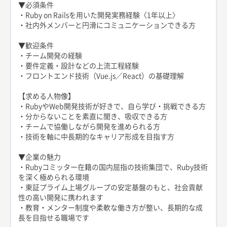
▼必須条件
・Ruby on Railsを用いた開発実務経験〈1年以上〉
・社内外メンバーと円滑にコミュニケーションできる方
▼歓迎条件
・チーム開発の経験
・要件定義・設計などの上流工程経験
・フロントエンド技術（Vue.js／React）の基礎理解
【求める人物像】
・RubyやWeb開発技術が好きで、自ら学び・挑戦できる方
・分からないことを素直に聞き、吸収できる方
・チームで協働しながら開発を進められる方
・技術を軸に中長期的なキャリア形成を目指す方
▼企業の魅力
・Rubyコミッター在籍の国内屈指の技術集団で、Ruby技術
を深く極められる環境
・東証プライム上場グループの安定基盤のもと、社会貢献
性の高い開発に携われます
・教育・メンター制度や柔軟な働き方が整い、長期的な成
長を目指せる職場です