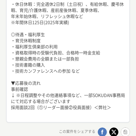
・休日休暇：完全週休2日制（土日祝）、有給休暇、慶弔休
暇、育児/介護休暇、産前産後休暇、夏季休暇、
年末年始休暇、リフレッシュ休暇など
※年間休日125日(2025年実績)
◎待遇・福利厚生
・育児休暇制度
・福利厚生倶楽部の利用
・資格取得時の受験代負担、合格時一時金支給
・懇親会費用の全額または一部負担
・技術書籍の購入
・技術カンファレンスへの参加 など
▼応募後の流れ
事前確認
↓ ※日程調整やその他連絡事項など、一部SOKUDAN事務局
にて対応する場合がございます
採用面談2回（①リーダー面接②役員面接）＜弊社＞
この案件をシェアする