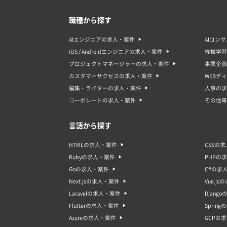
職種から探す
AIエンジニアの求人・案件
AIコン
iOS / Androidエンジニアの求人・案件
機械学習
プロジェクトマネージャーの求人・案件
事業企画
カスタマーサクセスの求人・案件
WEBデ
編集・ライターの求人・案件
人事の求
コーポレートの求人・案件
その他専
言語から探す
HTMLの求人・案件
CSSの
Rubyの求人・案件
PHPの
Goの求人・案件
C#の求
Next.jsの求人・案件
Vue.j
Laravelの求人・案件
Djang
Flutterの求人・案件
Sprin
Azureの求人・案件
GCPの