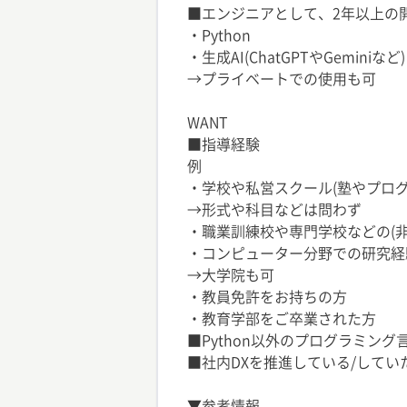
■エンジニアとして、2年以上の
・Python
・生成AI(ChatGPTやGeminiなど)
→プライベートでの使用も可
WANT
■指導経験
例
・学校や私営スクール(塾やプロ
→形式や科目などは問わず
・職業訓練校や専門学校などの(非
・コンピューター分野での研究経
→大学院も可
・教員免許をお持ちの方
・教育学部をご卒業された方
■Python以外のプログラミン
■社内DXを推進している/してい
▼参考情報