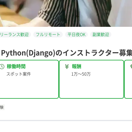
リーランス歓迎
フルリモート
平日夜OK
副業歓迎
ython(Django)のインストラクター募
稼働時間
報酬
スポット案件
1万
〜
50万
験