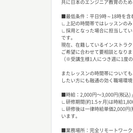
共に日本のエンジニア教育のため
■最低条件：平日9時～18時を含
∟上記の時間帯ではレッスンのみ
∟採用となった場合に担当してい
です。
現在、在籍しているインストラク
ご希望に合わせて要相談となりま
（※受講生様1人につき週に1度
またレッスンの時間帯についても
したい方にも融通の効く職場環境
■時給：2,000円〜3,000円(税込) /
∟研修期間(約1.5ヶ月)は時給1,8
∟研修後は一律時給単価2,000
います。
■業務場所：完全リモートワーク