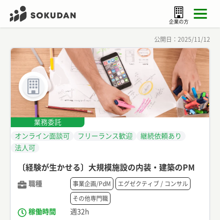
企業の方
公開日：
2025/11/12
業務委託
オンライン面談可
フリーランス歓迎
継続依頼あり
法人可
〔経験が生かせる〕大規模施設の内装・建築のPM
職種
事業企画/PdM
エグゼクティブ / コンサル
その他専門職
稼働時間
週32h