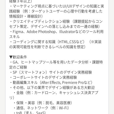
経験３年以上）
・マーケティング視点に基づいたUI/UXデザインの知識と実
践経験 （例：ターゲットユーザーの心理や行動を考慮した
情報設計・導線設計）
・クリエイティブディレクション経験 （課題提起からコン
セプト策定、デザインへの落とし込みまでの一連の経験）
・Figma、Adobe Photoshop、Illustratorなどのツール利用
スキル
・コーディングに関する知識（HTML,CSSなど） （※実装
の実現可能性を判断できるレベルの知識を想定）
▼歓迎条件
・GA、ヒートマップツール等を用いたデータ分析・課題特
定のご経験
・SP（スマートフォン）サイトのデザイン実務経験
・コーポレートサイトのデザイン実務経験
・動画編集スキル（After Effects, Premiere Proなど）
・その他、以下の業界でデザイン経験がある方大歓迎
・金融（例：カードローン、キャッシュレス決済アプ
リ）
・保険 ・美容（例：脱毛、美容医療）
・通信、ネットワーク（例：Wi-Fi）
・toB（求人、SaaS）