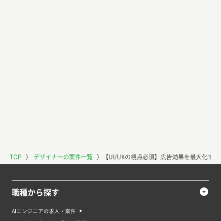
TOP
〉
デザイナーの案件一覧
〉
【UI/UXの視点必須】広告効果を最大化する
職種から探す
AIエンジニアの求人・案件