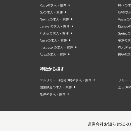
Rubyの求人・案件
PHPの
Goの求人・案件
C#の求
Next.jsの求人・案件
Vue.j
Laravelの求人・案件
Djang
Flutterの求人・案件
Sprin
Azureの求人・案件
GCPの
Illustratorの求人・案件
WordP
Apexの求人・案件
RPAの
特徴から探す
フルリモート(在宅OK)の求人・案件
リモート
副業歓迎の求人・案件
土日OK
急募の求人・案件
運営会社
お知らせ
SOKU