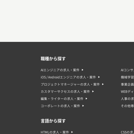
職種から探す
AIエンジニアの求人・案件
AIコン
iOS / Androidエンジニアの求人・案件
機械学習
プロジェクトマネージャーの求人・案件
事業企画
カスタマーサクセスの求人・案件
WEBデ
編集・ライターの求人・案件
人事の求
コーポレートの求人・案件
その他専
言語から探す
HTMLの求人・案件
CSSの