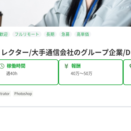
歓迎
フルリモート
長期
急募
高単価
ィレクター/大手通信会社のグループ企業/D
稼働時間
報酬
週40h
40万
〜
50万
strator
Photoshop