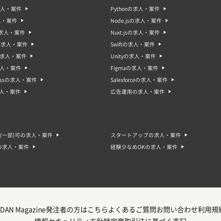
求人・案件
Pythonの求人・案件
人・案件
Node.jsの求人・案件
sの求人・案件
Nuxt.jsの求人・案件
oの求人・案件
Swiftの求人・案件
gの求人・案件
Unityの求人・案件
求人・案件
Figmaの求人・案件
ressの求人・案件
Salesforceの求人・案件
求人・案件
広告運用の求人・案件
(一部)可の求人・案件
スタートアップの求人・案件
の求人・案件
経験少なめOKの求人・案件
DAN Magazine
発注者の方はこちら
よくあるご質問
お問い合わせ
利用規