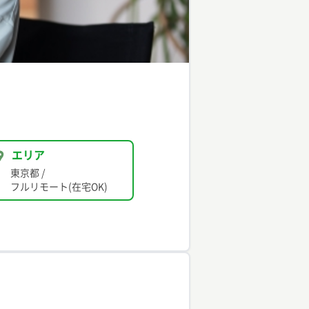
エリア
東京都
/
フルリモート(在宅OK)