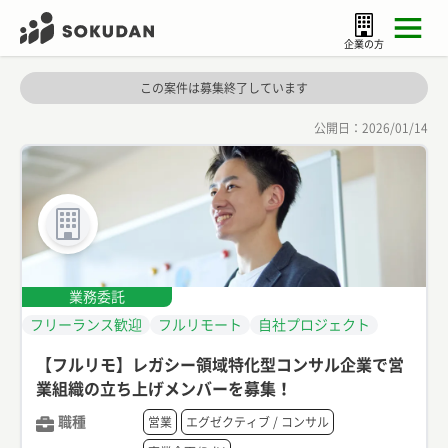
企業の方
この案件は募集終了しています
公開日：
2026/01/14
業務委託
フリーランス歓迎
フルリモート
自社プロジェクト
【フルリモ】レガシー領域特化型コンサル企業で営
業組織の立ち上げメンバーを募集！
職種
営業
エグゼクティブ / コンサル