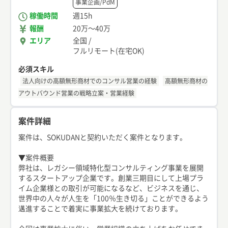
事業企画/PdM
稼働時間
週15h
報酬
20万
〜
40万
エリア
全国
/
フルリモート(在宅OK)
必須スキル
法人向けの高額無形商材でのコンサル営業の経験
高額無形商材の
アウトバウンド営業の戦略立案・営業経験
案件詳細
案件は、SOKUDANと契約いただく案件となります。
▼案件概要
弊社は、レガシー領域特化型コンサルティング事業を展開
するスタートアップ企業です。創業三期目にして上場プラ
イム企業様との取引が可能になるなど、ビジネスを通じ、
世界中の人々が人生を「100％生き切る」ことができるよう
邁進することで着実に事業拡大を続けております。