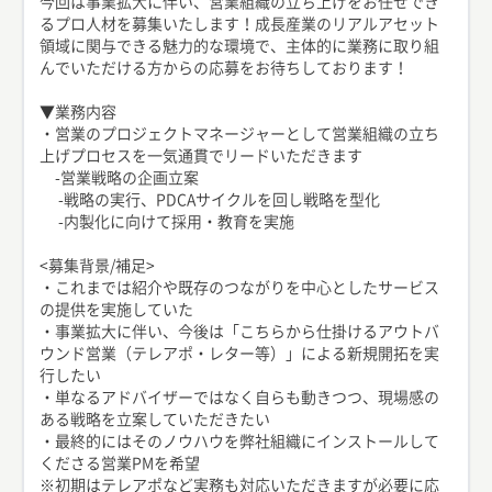
今回は事業拡大に伴い、営業組織の立ち上げをお任せでき
るプロ人材を募集いたします！成長産業のリアルアセット
領域に関与できる魅力的な環境で、主体的に業務に取り組
んでいただける方からの応募をお待ちしております！
▼業務内容
・営業のプロジェクトマネージャーとして営業組織の立ち
上げプロセスを一気通貫でリードいただきます
-営業戦略の企画立案
-戦略の実行、PDCAサイクルを回し戦略を型化
-内製化に向けて採用・教育を実施
<募集背景/補足>
・これまでは紹介や既存のつながりを中心としたサービス
の提供を実施していた
・事業拡大に伴い、今後は「こちらから仕掛けるアウトバ
ウンド営業（テレアポ・レター等）」による新規開拓を実
行したい
・単なるアドバイザーではなく自らも動きつつ、現場感の
ある戦略を立案していただきたい
・最終的にはそのノウハウを弊社組織にインストールして
くださる営業PMを希望
※初期はテレアポなど実務も対応いただきますが必要に応