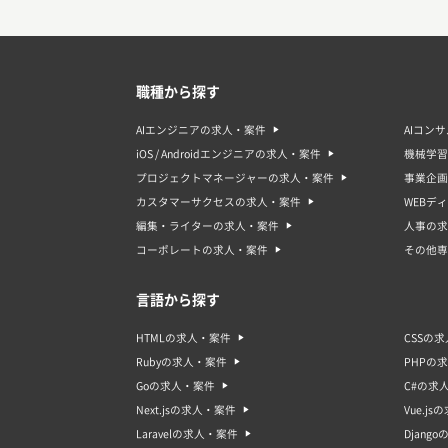
職種から探す
AIエンジニアの求人・案件
AIコン
iOS / Androidエンジニアの求人・案件
機械学習
プロジェクトマネージャーの求人・案件
事業企画
カスタマーサクセスの求人・案件
WEBデ
編集・ライターの求人・案件
人事の求
コーポレートの求人・案件
その他専
言語から探す
HTMLの求人・案件
CSSの
Rubyの求人・案件
PHPの
Goの求人・案件
C#の求
Next.jsの求人・案件
Vue.j
Laravelの求人・案件
Djang