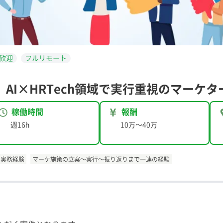
歓迎
フルリモート
AI×HRTech領域で実行重視のマーケタ
稼働時間
報酬
週16h
10万
〜
40万
の実務経験
マーケ施策の立案〜実行〜振り返りまで一連の経験