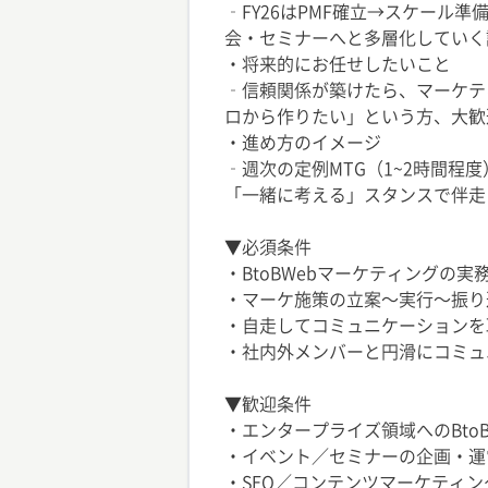
‐FY26はPMF確立→スケール
会・セミナーへと多層化していく
・将来的にお任せしたいこと
‐信頼関係が築けたら、マーケテ
ロから作りたい」という方、大歓
・進め方のイメージ
‐週次の定例MTG（1~2時間程
「一緒に考える」スタンスで伴走
▼必須条件
・BtoBWebマーケティングの実
・マーケ施策の立案〜実行〜振り
・自走してコミュニケーションを
・社内外メンバーと円滑にコミュ
▼歓迎条件
・エンタープライズ領域へのBto
・イベント／セミナーの企画・運
・SEO／コンテンツマーケティン