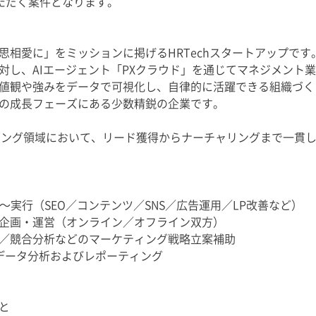
いただく案件となります。
思相愛に」をミッションに掲げるHRTechスタートアップで
対し、AIエージェント「PXクラウド」を通じてマネジメント
値観や強みをデータで可視化し、自律的に活躍できる組織づく
前の成長フェーズにある少数精鋭の企業です。
ィング領域において、リード獲得からナーチャリングまで一貫
〜実行（SEO／コンテンツ／SNS／広告運用／LP改善など）
企画・運営（オンライン／オフライン双方）
／競合分析などのマーケティング戦略立案補助
、データ分析およびレポーティング
と