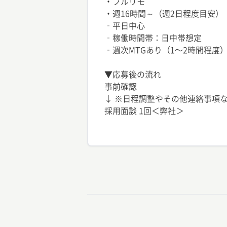
・フルリモ
・週16時間～（週2日程度目安）
‐平日中心
‐稼働時間帯：日中帯想定
‐週次MTGあり（1〜2時間程度
▼応募後の流れ
事前確認
↓ ※日程調整やその他連絡事項な
採用面談 1回＜弊社＞