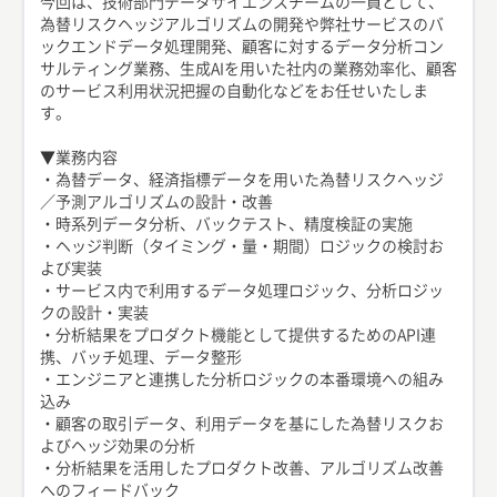
今回は、技術部門データサイエンスチームの一員として、
為替リスクヘッジアルゴリズムの開発や弊社サービスのバ
ックエンドデータ処理開発、顧客に対するデータ分析コン
サルティング業務、生成AIを用いた社内の業務効率化、顧客
のサービス利用状況把握の自動化などをお任せいたしま
す。
▼業務内容
・為替データ、経済指標データを用いた為替リスクヘッジ
／予測アルゴリズムの設計・改善
・時系列データ分析、バックテスト、精度検証の実施
・ヘッジ判断（タイミング・量・期間）ロジックの検討お
よび実装
・サービス内で利用するデータ処理ロジック、分析ロジッ
クの設計・実装
・分析結果をプロダクト機能として提供するためのAPI連
携、バッチ処理、データ整形
・エンジニアと連携した分析ロジックの本番環境への組み
込み
・顧客の取引データ、利用データを基にした為替リスクお
よびヘッジ効果の分析
・分析結果を活用したプロダクト改善、アルゴリズム改善
へのフィードバック