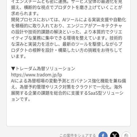
イエンスチームとも密に連携。サービス全体の最適化を見
据え、横断的な視点でプロダクトを磨き上げていくことが
求められます。
開発プロセスにおいては、AIツールによる実装支援や自動化
を積極的に取り入れており、エンジニアがアーキテクチャ
の設計や技術的課題の解決といった、より本質的でクリエ
イティブな業務に集中できる環境を整えています。技術的
な深みと実装力を活かし、最新のツールを駆使しながらプ
ロダクトの根幹を設計・構築したい方の挑戦をお待ちして
います。
▼トレーダム為替ソリューション
https://www.tradom.jp/lp
AIによる為替相場の変動予測とガバナンス強化機能を兼ね備
え、為替予約管理やリスク対策をクラウドで一元化。海外
展開する企業の課題を総合的に支援するSaaS型ソリューシ
ョンです。
この案件をシェアする