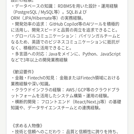
・データベースの知識： RDBMSを用いた設計・運用経験
（PostgreSQL / MySQL等）。SQLおよび
ORM（JPA/Hibernate等）の実務経験。
・開発効率の追求： GitHub Copilot等のAIツールを積極的
に活用し、開発スピードと品質の両立を追求できること。
・グローバルコミュニケーション： バイリンガルチームと
なるため、英語でのビジネスコミュニケーションに抵抗が
なく、積極的に活用できること。
・多言語への対応：Javaをメインに、Python、JavaScript
などで3年以上の開発業務経験
《歓迎要件》
・金融・Fintechの知見： 金融またはFintech領域における
業務経験や深い知識。
・クラウドインフラの経験： AWS / GCP等のクラウドプラ
ットフォームを活用したシステム構築・運用の経験。
・横断的開発： フロントエンド（React/Next.js等）の基礎
知識や、データサイエンスチームとの連携経験。
《求める人物像》
・技術と信頼へのこだわり： 品質と信頼性に誇りを持ち、