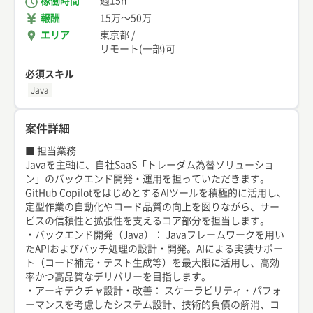
稼働時間
週15h
報酬
15万
〜
50万
エリア
東京都
/
リモート(一部)可
必須スキル
Java
案件詳細
■ 担当業務
Javaを主軸に、自社SaaS「トレーダム為替ソリューショ
ン」のバックエンド開発・運用を担っていただきます。
GitHub CopilotをはじめとするAIツールを積極的に活用し、
定型作業の自動化やコード品質の向上を図りながら、サー
ビスの信頼性と拡張性を支えるコア部分を担当します。
・バックエンド開発（Java）： Javaフレームワークを用い
たAPIおよびバッチ処理の設計・開発。AIによる実装サポー
ト（コード補完・テスト生成等）を最大限に活用し、高効
率かつ高品質なデリバリーを目指します。
・アーキテクチャ設計・改善： スケーラビリティ・パフォ
ーマンスを考慮したシステム設計、技術的負債の解消、コ