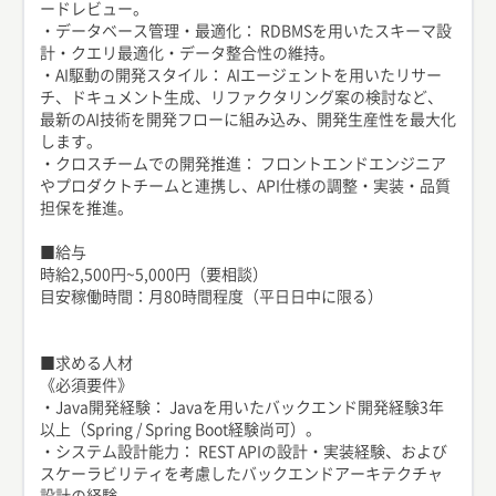
ードレビュー。
・データベース管理・最適化： RDBMSを用いたスキーマ設
計・クエリ最適化・データ整合性の維持。
・AI駆動の開発スタイル： AIエージェントを用いたリサー
チ、ドキュメント生成、リファクタリング案の検討など、
最新のAI技術を開発フローに組み込み、開発生産性を最大化
します。
・クロスチームでの開発推進： フロントエンドエンジニア
やプロダクトチームと連携し、API仕様の調整・実装・品質
担保を推進。
■給与
時給2,500円~5,000円（要相談）
目安稼働時間：月80時間程度（平日日中に限る）
■求める人材
《必須要件》
・Java開発経験： Javaを用いたバックエンド開発経験3年
以上（Spring / Spring Boot経験尚可）。
・システム設計能力： REST APIの設計・実装経験、および
スケーラビリティを考慮したバックエンドアーキテクチャ
設計の経験。