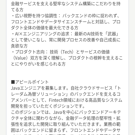
金融サービスを支える堅牢なシステム構築にこだわりを持
てる方
・広い視野を持つ協調性： バックエンドの枠に捉われず、
フロントエンドやデータサイエンスチームと対話し、プロ
ダクト全体の価値を最大化できる方
・AI×エンジニアリングの追求： 最新のAI技術を「武器」
として使いこなし、常に開発プロセスの改善や自己成長に
貪欲な方
・プロダクト志向： 技術（Tech）とサービスの価値
（Value）双方を深く理解し、プロダクトの根幹を支えるこ
とにやりがいを感じられる方
■アピールポイント
Javaエンジニアを募集します。自社クラウドサービス「ト
レーダム為替ソリューション」のバックエンドを支えるコ
アメンバーとして、Fintech領域における高品質なシステム
開発を担っていただくポジションです。
このポジションでは、Javaを中心にバックエンドアーキテ
クチャ全体に関わりながら、金融データ処理の堅牢性・拡
張性を追求した開発に取り組んでいただきます。業務の範
囲はバックエンドに留まらず、フロントエンドやデータサ