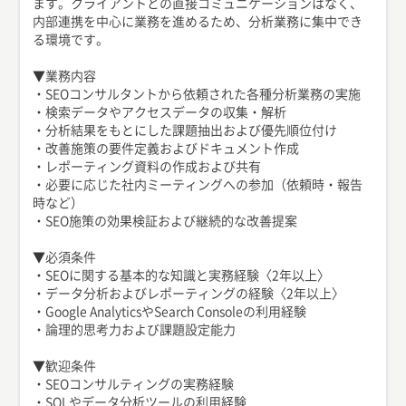
ます。クライアントとの直接コミュニケーションはなく、
内部連携を中心に業務を進めるため、分析業務に集中でき
る環境です。
▼業務内容
・SEOコンサルタントから依頼された各種分析業務の実施
・検索データやアクセスデータの収集・解析
・分析結果をもとにした課題抽出および優先順位付け
・改善施策の要件定義およびドキュメント作成
・レポーティング資料の作成および共有
・必要に応じた社内ミーティングへの参加（依頼時・報告
時など）
・SEO施策の効果検証および継続的な改善提案
▼必須条件
・SEOに関する基本的な知識と実務経験〈2年以上〉
・データ分析およびレポーティングの経験〈2年以上〉
・Google AnalyticsやSearch Consoleの利用経験
・論理的思考力および課題設定能力
▼歓迎条件
・SEOコンサルティングの実務経験
・SQLやデータ分析ツールの利用経験