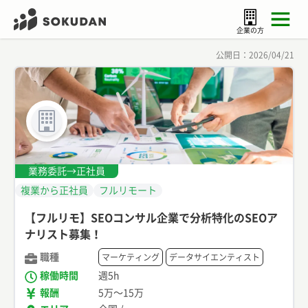
企業の方
公開日：
2026/04/21
業務委託→正社員
複業から正社員
フルリモート
【フルリモ】SEOコンサル企業で分析特化のSEOア
ナリスト募集！
職種
マーケティング
データサイエンティスト
稼働時間
週5h
報酬
5万
〜
15万