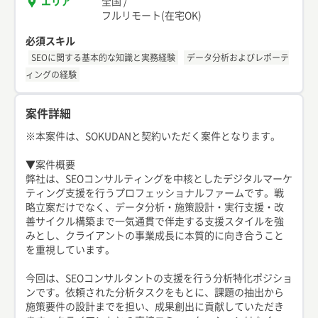
エリア
全国
/
フルリモート(在宅OK)
必須スキル
SEOに関する基本的な知識と実務経験
データ分析およびレポーテ
ィングの経験
案件詳細
※本案件は、SOKUDANと契約いただく案件となります。
▼案件概要
弊社は、SEOコンサルティングを中核としたデジタルマーケ
ティング支援を行うプロフェッショナルファームです。戦
略立案だけでなく、データ分析・施策設計・実行支援・改
善サイクル構築まで一気通貫で伴走する支援スタイルを強
みとし、クライアントの事業成長に本質的に向き合うこと
を重視しています。
今回は、SEOコンサルタントの支援を行う分析特化ポジショ
ンです。依頼された分析タスクをもとに、課題の抽出から
施策要件の設計までを担い、成果創出に貢献していただき