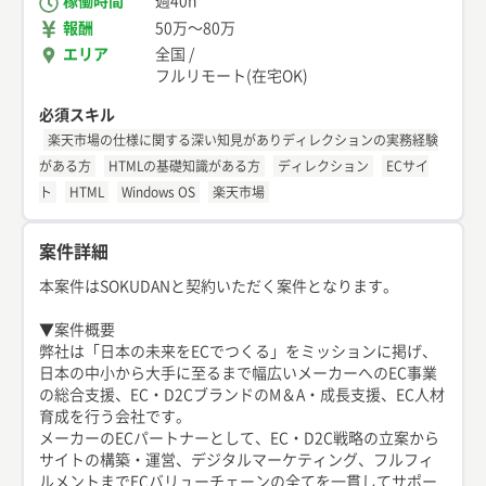
稼働時間
週40h
報酬
50万
〜
80万
エリア
全国
/
フルリモート(在宅OK)
必須スキル
楽天市場の仕様に関する深い知見がありディレクションの実務経験
がある方
HTMLの基礎知識がある方
ディレクション
ECサイ
ト
HTML
Windows OS
楽天市場
案件詳細
本案件はSOKUDANと契約いただく案件となります。
▼案件概要
弊社は「日本の未来をECでつくる」をミッションに掲げ、
日本の中小から大手に至るまで幅広いメーカーへのEC事業
の総合支援、EC・D2CブランドのM＆A・成長支援、EC人材
育成を行う会社です。
メーカーのECパートナーとして、EC・D2C戦略の立案から
サイトの構築・運営、デジタルマーケティング、フルフィ
ルメントまでECバリューチェーンの全てを一貫してサポー