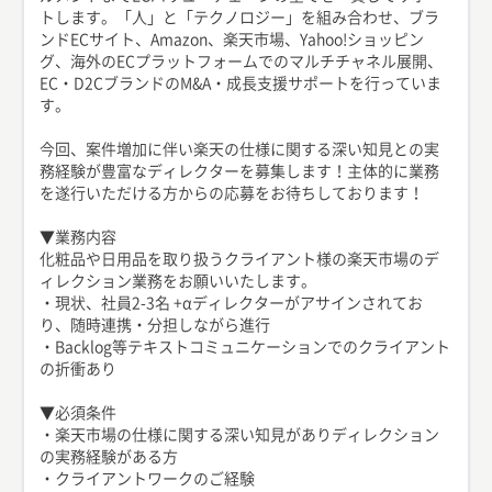
トします。「人」と「テクノロジー」を組み合わせ、ブラ
ンドECサイト、Amazon、楽天市場、Yahoo!ショッピン
グ、海外のECプラットフォームでのマルチチャネル展開、
EC・D2CブランドのM&A・成長支援サポートを行っていま
す。
今回、案件増加に伴い楽天の仕様に関する深い知見との実
務経験が豊富なディレクターを募集します！主体的に業務
を遂行いただける方からの応募をお待ちしております！
▼業務内容
化粧品や日用品を取り扱うクライアント様の楽天市場のデ
ィレクション業務をお願いいたします。
・現状、社員2-3名 +αディレクターがアサインされてお
り、随時連携・分担しながら進行
・Backlog等テキストコミュニケーションでのクライアント
の折衝あり
▼必須条件
・楽天市場の仕様に関する深い知見がありディレクション
の実務経験がある方
・クライアントワークのご経験