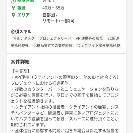
稼働時間
週40h
報酬
40万
〜
55万
エリア
首都圏
/
リモート(一部)可
必須スキル
マルチタスク
プロジェクトリード
API連携等の知見
EC関連
業務経験等
化粧品業界での業務経験
ウェブサイト関連業務経験
案件詳細
【主業務】
・API連携（クライアントの顧客IDを、他のIDと統合する）
プロジェクトにおける推進担当。
・複数のカウンターパートとコミュニケーションを取りな
がら必要な調整を行い、期日までの完了を目指してプロジ
ェクトを推進頂きます。
・クライアント社内の担当者、クライアントの顧客、シス
テムベンダーなど、関連者が非常に多いプロジェクトにお
いてハブの役割を担って頂き、スムーズに進行頂くことが
期待されています。
・全体進行に影響する問題が起きた場合は伴走する担当者