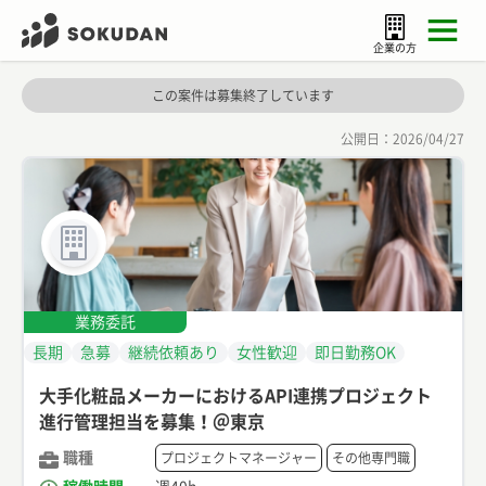
企業の方
この案件は募集終了しています
公開日：
2026/04/27
業務委託
長期
急募
継続依頼あり
女性歓迎
即日勤務OK
大手化粧品メーカーにおけるAPI連携プロジェクト
進行管理担当を募集！＠東京
職種
プロジェクトマネージャー
その他専門職