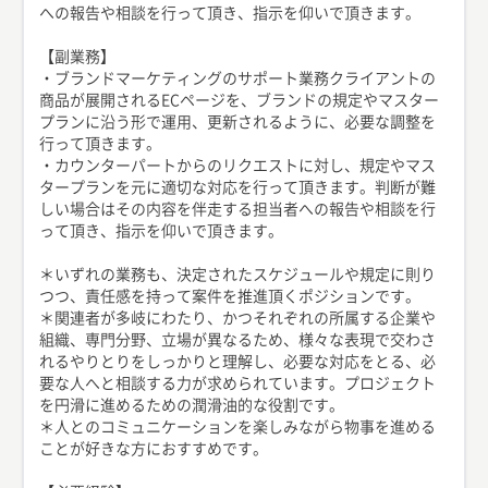
への報告や相談を行って頂き、指示を仰いで頂きます。
【副業務】
・ブランドマーケティングのサポート業務クライアントの
商品が展開されるECページを、ブランドの規定やマスター
プランに沿う形で運用、更新されるように、必要な調整を
行って頂きます。
・カウンターパートからのリクエストに対し、規定やマス
タープランを元に適切な対応を行って頂きます。判断が難
しい場合はその内容を伴走する担当者への報告や相談を行
って頂き、指示を仰いで頂きます。
＊いずれの業務も、決定されたスケジュールや規定に則り
つつ、責任感を持って案件を推進頂くポジションです。
＊関連者が多岐にわたり、かつそれぞれの所属する企業や
組織、専門分野、立場が異なるため、様々な表現で交わさ
れるやりとりをしっかりと理解し、必要な対応をとる、必
要な人へと相談する力が求められています。プロジェクト
を円滑に進めるための潤滑油的な役割です。
＊人とのコミュニケーションを楽しみながら物事を進める
ことが好きな方におすすめです。