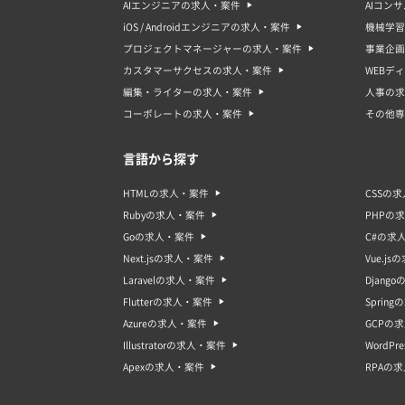
AIエンジニアの求人・案件
AIコン
iOS / Androidエンジニアの求人・案件
機械学習
プロジェクトマネージャーの求人・案件
事業企画
カスタマーサクセスの求人・案件
WEBデ
編集・ライターの求人・案件
人事の求
コーポレートの求人・案件
その他専
言語から探す
HTMLの求人・案件
CSSの
Rubyの求人・案件
PHPの
Goの求人・案件
C#の求
Next.jsの求人・案件
Vue.j
Laravelの求人・案件
Djang
Flutterの求人・案件
Sprin
Azureの求人・案件
GCPの
Illustratorの求人・案件
WordP
Apexの求人・案件
RPAの