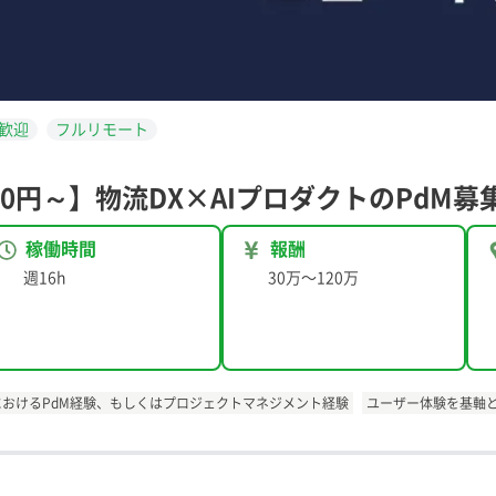
歓迎
フルリモート
00円～】物流DX×AIプロダクトのPdM募
稼働時間
報酬
週16h
30万
〜
120万
スにおけるPdM経験、もしくはプロジェクトマネジメント経験
ユーザー体験を基軸と