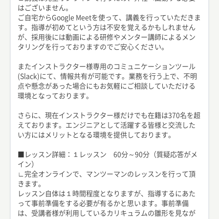
はございません。
ご自宅からGoogle Meetを使って、講義を行っていただきま
す。指導が初めてという方は不安を覚えるかもしれません
が、採用後には動画による研修やメンター講師によるメン
タリングを行っておりますのでご安心ください。
またインストラクター様専用のコミュニケーションツール
(Slack)にて、情報共有が可能です。業務を行う上で、不明
点や懸念があった場合にもお気軽にご相談していただける
環境となっております。
さらに、現在インストラクター様だけでも在籍は370名を超
えております。エンジニアとして活躍する皆様と交流した
い方にはメリットとなる環境を提供しております。
■レッスン詳細：１レッスン 60分～90分（質疑応答がメ
イン）
∟完全オンラインで、マンツーマンのレッスンを行って頂
きます。
レッスン自体は１時間程度となりますが、指導するにあた
って事前準備をする必要が有るかと思います。事前準備
は、受講者様が利用しているカリキュラムの雛形を見なが