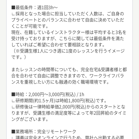
■最低条件：週1回3h〜
∟採用となった場合に担当していただく人数は、ご自身の
プライベートとのバランスに合わせて自由に決めていただ
くことが可能です。
現在、在籍しているインストラクター様は平均すると3名を
受け持っておりますが、こちらに関しては最低条件を満た
していればご希望に合わせて要相談となります。
（※受講生様1人につき週に1度のレッスンを行うイメージ
です。）
またレッスンの時間帯についても、完全在宅&受講者様と都
合を合わせて自由に調整できますので、ワークライフバラ
ンスを重視したい方にも融通の効く職場環境です。
■時給：2,000円〜3,000円(税込) / 1h
∟研修期間(約1.5ヶ月)は時給1,800円(税込)です。
∟研修後は一律時給単価2,000円(税込)からのスタートとな
りますが、受講生様の満足度等によって年2回昇給のタイミ
ングがございます。
■業務場所：完全リモートワーク
∟講義は完全オンラインで行うため、弊社へ出勤する必要