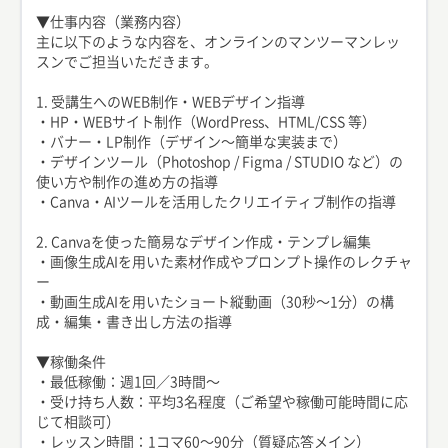
▼仕事内容（業務内容）
主に以下のような内容を、オンラインのマンツーマンレッ
スンでご担当いただきます。
1. 受講生へのWEB制作・WEBデザイン指導
・HP・WEBサイト制作（WordPress、HTML/CSS 等）
・バナー・LP制作（デザイン〜簡単な実装まで）
・デザインツール（Photoshop / Figma / STUDIO など）の
使い方や制作の進め方の指導
・Canva・AIツールを活用したクリエイティブ制作の指導
2. Canvaを使った簡易なデザイン作成・テンプレ編集
・画像生成AIを用いた素材作成やプロンプト操作のレクチャ
ー
・動画生成AIを用いたショート縦動画（30秒〜1分）の構
成・編集・書き出し方法の指導
▼稼働条件
・最低稼働：週1回／3時間〜
・受け持ち人数：平均3名程度（ご希望や稼働可能時間に応
じて相談可）
・レッスン時間：1コマ60〜90分（質疑応答メイン）