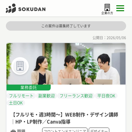
企業の方
この案件は募集終了しています
公開日：
2026/05/06
業務委託
フルリモート
副業歓迎
フリーランス歓迎
平日夜OK
土日OK
【フルリモ・週3時間〜】WEB制作・デザイン講師
｜HP・LP制作／Canva指導
職種
フロントエンドエンジニア
デザイナー