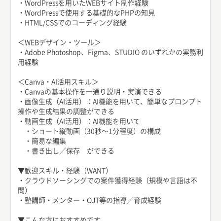
・WordPressを用いたWEBサイト制作経験
・WordPressで使用する基礎的なPHPの知見
・HTML/CSSでのコーディング経験
＜WEBデザイン・ツール＞
・Adobe Photoshop、Figma、STUDIO のいずれかの実務利
用経験
＜Canva・AI活用スキル＞
・Canvaの基本操作を一通り説明・実演できる
・画像生成（AI活用）：AI機能を用いて、簡単なプロンプト
操作や生成結果の調整ができる
・動画生成（AI活用）：AI機能を用いて
・ショート縦動画（30秒〜1分程度）の構成
・簡易な編集
・書き出し／保存 ができる
▼歓迎スキル・経験（WANT）
・クラウドソーシングでの案件獲得経験（規模や言語は不
問）
・塾講師・メンター・OJT等の指導／育成経験
▼こんな方におすすめです