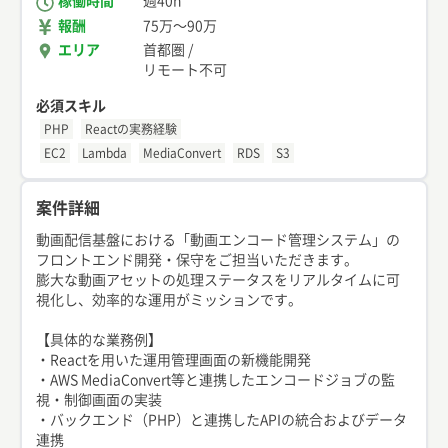
稼働時間
週40h
報酬
75万
〜
90万
エリア
首都圏
/
リモート不可
必須スキル
PHP
Reactの実務経験
EC2
Lambda
MediaConvert
RDS
S3
案件詳細
動画配信基盤における「動画エンコード管理システム」の
フロントエンド開発・保守をご担当いただきます。
膨大な動画アセットの処理ステータスをリアルタイムに可
視化し、効率的な運用がミッションです。
【具体的な業務例】
・Reactを用いた運用管理画面の新機能開発
・AWS MediaConvert等と連携したエンコードジョブの監
視・制御画面の実装
・バックエンド（PHP）と連携したAPIの統合およびデータ
連携