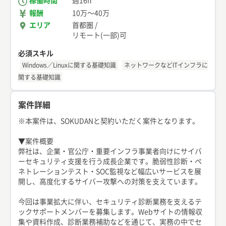
稼働時間
週16h
報酬
10万
〜
40万
エリア
首都圏
/
リモート(一部)可
必須スキル
Windows／Linuxに関する基礎知識
ネットワークなどITインフラに
関する基礎知識
案件詳細
※本案件は、SOKUDANと契約いただく案件となります。
▼案件概要
弊社は、企業・官公庁・重要インフラ事業者向けにサイバ
ーセキュリティ支援を行う成長企業です。脆弱性診断・ペ
ネトレーションテスト・SOC監視など幅広いサービスを展
開し、高度化するサイバー攻撃への対策を支えています。
今回は事業拡大に伴い、セキュリティ診断業務を支えるテ
ックサポートメンバーを募集します。Webサイトの情報収
集や資料作成、診断業務補助などを通じて、実務の中でセ