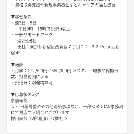
・資格取得支援や新規事業機会などキャリアの幅も豊富
▼稼働条件
・週3日～5日
- 平日9時～18時で1日5h以上
・一部リモートワーク
- 週2日出社
- 出社：東京都新宿区西新宿７丁目２２−３３ Polar 西新
宿 4F
▼報酬
・月額：112,500円～360,000円 ※スキル・経験や稼働日
数、担当範囲による
・交通費：別途精算可
▼応募後の流れ
事前確認
↓ ※日程調整やその他連絡事項など、一部SOKUDAN事務局
にて対応する場合がございます
採用面談（2回程度）＜弊社＞