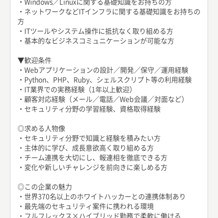
・Windows／Linuxに関する基礎知識をお持ちの方
・ネットワークなどITインフラに関する基礎知識をお持ちの
方
・ITツールやシステム操作に抵抗なく取り組める方
・基本的なビジネスコミュニケーションが可能な方
▼歓迎条件
・Webアプリケーションの設計／開発／保守／運用経験
・Python、PHP、Ruby、シェルスクリプト等の利用経験
・IT業界での実務経験（1年以上歓迎）
・顧客対応経験（メール／電話／Web会議／対面など）
・セキュリティ分野の学習経験、資格取得経験
◎求める人物像
・セキュリティ分野で知識と経験を積みたい方
・主体的に学び、成長意欲高く取り組める方
・チーム連携を大切にし、報連相を徹底できる方
・変化や新しいチャレンジを前向きに楽しめる方
◎この企業の魅力
・世界370名以上のホワイトハッカーとの連携体制あり
・最先端のセキュリティ案件に携われる環境
・フルフレックス×ハイブリッド勤務で柔軟に働ける