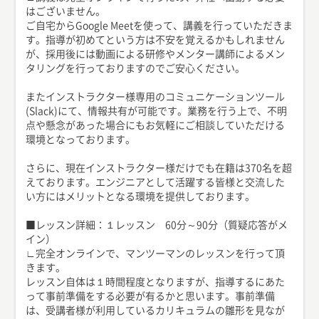
はございません。
ご自宅からGoogle Meetを使って、講義を行っていただきま
す。指導が初めてという方は不安を覚えるかもしれません
が、採用後には動画による研修やメンター講師によるメン
タリングを行っておりますのでご安心ください。
またインストラクター様専用のコミュニケーションツール
(Slack)にて、情報共有が可能です。業務を行う上で、不明
点や懸念があった場合にもお気軽にご相談していただける
環境となっております。
さらに、現在インストラクター様だけでも在籍は370名を超
えております。エンジニアとして活躍する皆様と交流した
い方にはメリットとなる環境を提供しております。
■レッスン詳細：１レッスン 60分～90分（質疑応答がメ
イン）
∟完全オンラインで、マンツーマンのレッスンを行って頂
きます。
レッスン自体は１時間程度となりますが、指導するにあた
って事前準備をする必要が有るかと思います。事前準備
は、受講者様が利用しているカリキュラムの雛形を見なが