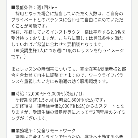
■最低条件：週1回3h〜
∟採用となった場合に担当していただく人数は、ご自身の
プライベートとのバランスに合わせて自由に決めていただ
くことが可能です。
現在、在籍しているインストラクター様は平均すると3名を
受け持っておりますが、こちらに関しては最低条件を満た
していればご希望に合わせて要相談となります。
（※受講生様1人につき週に1度のレッスンを行うイメージ
です。）
またレッスンの時間帯についても、完全在宅&受講者様と都
合を合わせて自由に調整できますので、ワークライフバラ
ンスを重視したい方にも融通の効く職場環境です。
■時給：2,000円〜3,000円(税込) / 1h
∟研修期間(約1.5ヶ月)は時給1,800円(税込)です。
∟研修後は一律時給単価2,000円(税込)からのスタートとな
りますが、受講生様の満足度等によって年2回昇給のタイミ
ングがございます。
■業務場所：完全リモートワーク
∟講義は完全オンラインで行うため、弊社へ出勤する必要