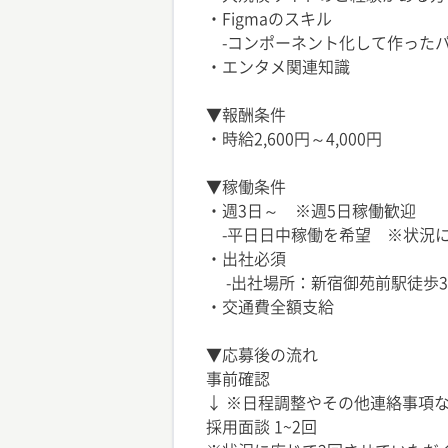
・Figmaのスキル
-コンポーネント化して作ったパ
・エンタメ関連知識
▼報酬条件
・時給2,600円～4,000円
▼稼働条件
・週3日～ ※週5日稼働歓迎
-平日日中稼働を希望 ※状況
・出社必須
-出社場所：新宿御苑前駅徒歩3
・交通費全額支給
▼応募後の流れ
事前確認
↓ ※日程調整やその他連絡事項な
採用面談 1~2回