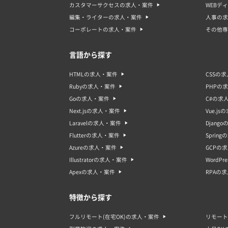
カスタマーサクセスの求人・案件
WEBデ
編集・ライターの求人・案件
人事の求
コーポレートの求人・案件
その他専
言語から探す
HTMLの求人・案件
CSSの
Rubyの求人・案件
PHPの
Goの求人・案件
C#の求
Next.jsの求人・案件
Vue.j
Laravelの求人・案件
Djang
Flutterの求人・案件
Sprin
Azureの求人・案件
GCPの
Illustratorの求人・案件
WordP
Apexの求人・案件
RPAの
特徴から探す
フルリモート(在宅OK)の求人・案件
リモート