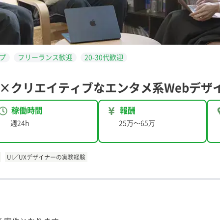
プ
フリーランス歓迎
20-30代歓迎
×クリエイティブなエンタメ系Webデザ
稼働時間
報酬
週24h
25万
〜
65万
UI／UXデザイナーの実務経験