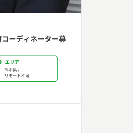
療コーディネーター募
エリア
熊本県
/
リモート不可