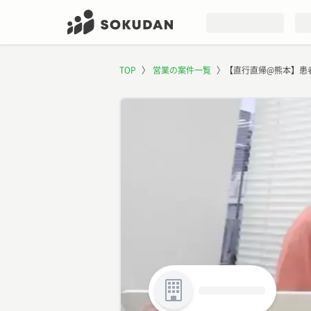
TOP
〉
営業の案件一覧
〉
【直行直帰@熊本】患