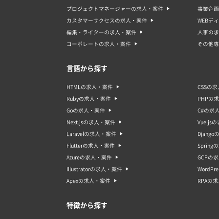
プロジェクトマネージャーの求人・案件
事業企画
カスタマーサクセスの求人・案件
WEBデ
編集・ライターの求人・案件
人事の求
コーポレートの求人・案件
その他専
言語から探す
HTMLの求人・案件
CSSの
Rubyの求人・案件
PHPの
Goの求人・案件
C#の求
Next.jsの求人・案件
Vue.j
Laravelの求人・案件
Djang
Flutterの求人・案件
Sprin
Azureの求人・案件
GCPの
Illustratorの求人・案件
WordP
Apexの求人・案件
RPAの
特徴から探す