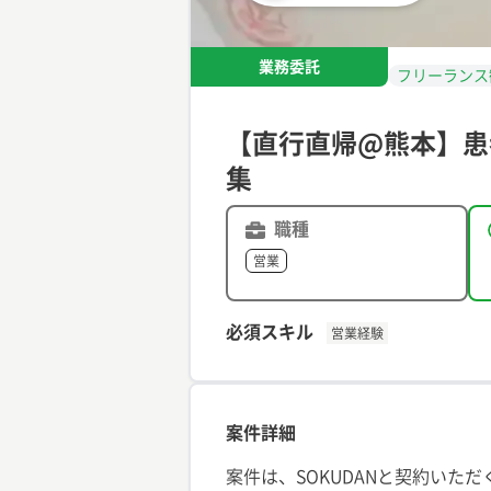
業務委託
フリーランス
【直行直帰@熊本】患
集
職種
営業
必須スキル
営業経験
案件詳細
案件は、SOKUDANと契約いた