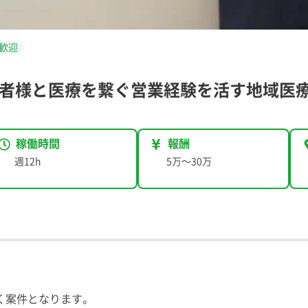
歓迎
者様と医療を繋ぐ営業経験を活す地域医
稼働時間
報酬
週12h
5万
〜
30万
だく案件となります。