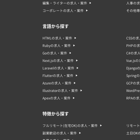
編集・ライターの求人・案件
人事の求
コーポレートの求人・案件
その他専
言語から探す
HTMLの求人・案件
CSSの
Rubyの求人・案件
PHPの
Goの求人・案件
C#の求
Next.jsの求人・案件
Vue.j
Laravelの求人・案件
Djang
Flutterの求人・案件
Sprin
Azureの求人・案件
GCPの
Illustratorの求人・案件
WordP
Apexの求人・案件
RPAの
特徴から探す
フルリモート(在宅OK)の求人・案件
リモート
副業歓迎の求人・案件
土日OK