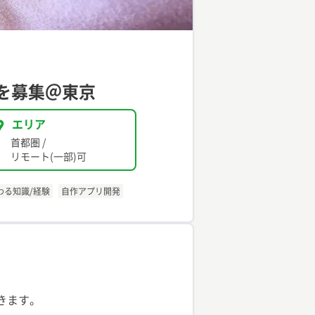
アを募集＠東京
エリア
首都圏
/
リモート(一部)可
わる知識/経験
自作アプリ開発
きます。