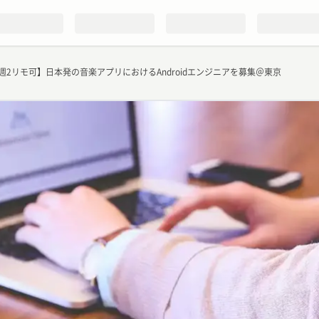
週2リモ可】日本発の音楽アプリにおけるAndroidエンジニアを募集＠東京