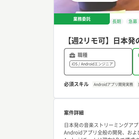
業務委託
長期
急募
【週2リモ可】日本発の
職種
iOS / Androidエンジニア
必須スキル
Androidアプリ開発実務
案件詳細
日本発の音楽ストリーミングアプリ
Androidアプリ全般の開発、