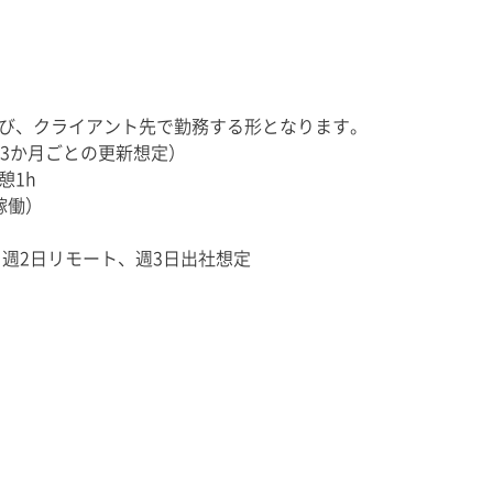
イアント先で勤務する形となります。
期（3か月ごとの更新想定）
憩1h
稼働）
※週2日リモート、週3日出社想定