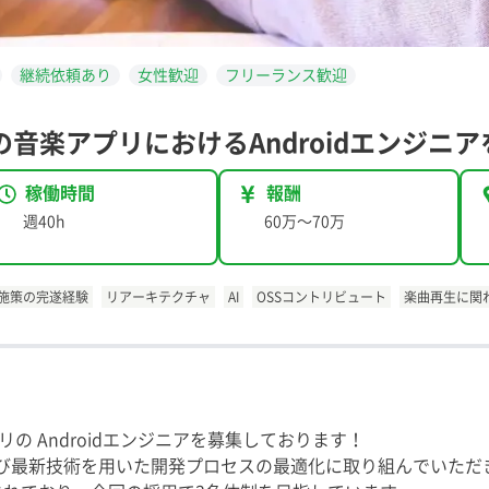
継続依頼あり
女性歓迎
フリーランス歓迎
音楽アプリにおけるAndroidエンジニ
稼働時間
報酬
週40h
60万
〜
70万
施策の完遂経験
リアーキテクチャ
AI
OSSコントリビュート
楽曲再生に関
の Androidエンジニアを募集しております！
および最新技術を用いた開発プロセスの最適化に取り組んでいただ