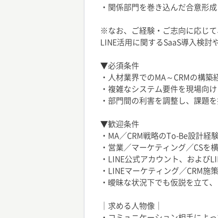
・関係部門を巻き込んだ合意形成
※なお、ご経験・ご志向に応じて
LINE活用に関するSaaS導入
▼必須条件
・人材業界でのMA～CRMの構築
・複雑なシステム要件を現場向け
・部門間の利害を調整し、課題を
▼歓迎条件
・MA／CRM戦略のTo-Be設計経
・営業／マーケティング／CSを
・LINE公式アカウント、およびLIN
・LINEマーケティング／CRM施
・曖昧な状況下でも仮説を立て、
｜求める人物像｜
・コミュニケーション相手によっ