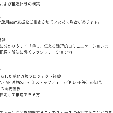
および推進体制の構築
、
検討や運用設計支援をご相談させていただく場合があります。
経験
に分かりやすく咀嚼し、伝える論理的コミュニケーション力
把握・解決に導くファシリテーション力
験
横断した業務改善プロジェクト経験
E API連携SaaS（Lステップ／mico／KUZEN等）の知見
策の実務経験
自走して推進できる方
てトーンなどを調整することでスムーズに連携することができ