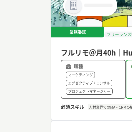
業務委託
フリーランス
フルリモ＠月40h｜Hu
職種
マーケティング
エグゼクティブ / コンサル
プロジェクトマネージャー
必須スキル
人材業界でのMA～CRMの