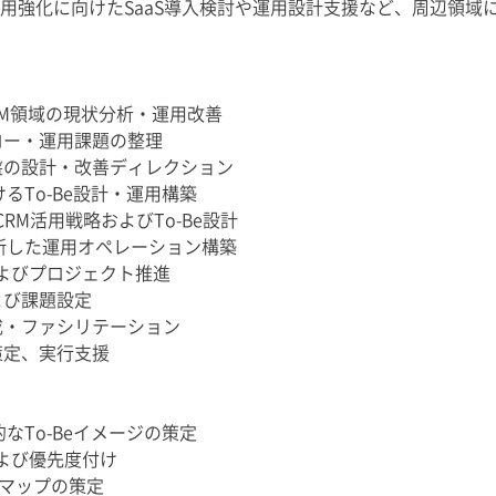
活用強化に向けたSaaS導入検討や運用設計支援など、周辺領
CRM領域の現状分析・運用改善
ロー・運用課題の整理
盤の設計・改善ディレクション
るTo-Be設計・運用構築
RM活用戦略およびTo-Be設計
横断した運用オペレーション構築
およびプロジェクト推進
よび課題設定
成・ファシリテーション
策定、実行支援
なTo-Beイメージの策定
および優先度付け
マップの策定