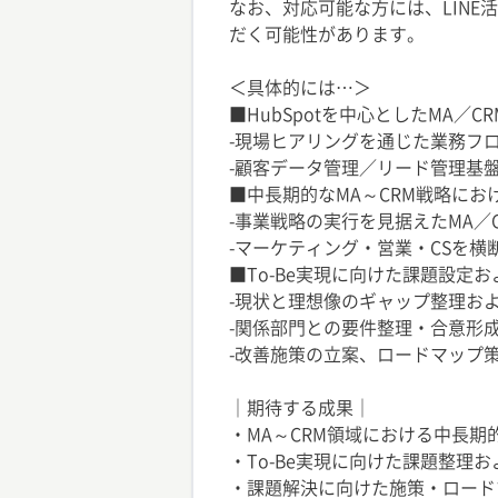
なお、対応可能な方には、LINE
だく可能性があります。
＜具体的には…＞
■HubSpotを中心としたMA／
-現場ヒアリングを通じた業務フ
-顧客データ管理／リード管理基
■中長期的なMA～CRM戦略におけ
-事業戦略の実行を見据えたMA／C
-マーケティング・営業・CSを
■To-Be実現に向けた課題設定
-現状と理想像のギャップ整理お
-関係部門との要件整理・合意形
-改善施策の立案、ロードマップ
｜期待する成果｜
・MA～CRM領域における中長期的
・To-Be実現に向けた課題整理
・課題解決に向けた施策・ロード