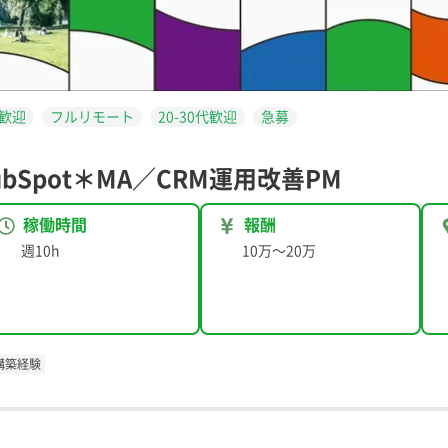
歓迎
フルリモート
20-30代歓迎
急募
bSpot＊MA／CRM運用改善PM
稼働時間
報酬
週10h
10万
〜
20万
構築経験