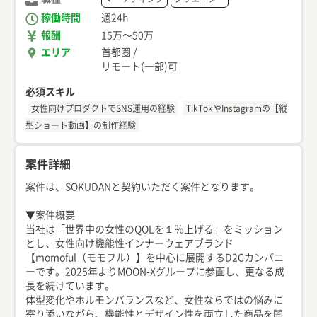
稼働時間
週24h
報酬
15万
〜
50万
エリア
首都圏
/
リモート(一部)可
必須スキル
女性向けプロダクトでSNS運用の経験
TikTokやInstagramの【縦
型ショート動画】の制作経験
案件詳細
案件は、SOKUDANと契約いただく案件となります。
▼案件概要
当社は「世界中の女性のQOLを１％上げる」をミッション
とし、女性向け機能性インナーウェアブランド
【momoful（モモフル）】を中心に展開するD2Cカンパニ
ーです。2025年よりMOON-Xグループに参画し、更なる成
長を続けています。
体型変化やホルモンバランスなど、女性ならではの悩みに
寄り添いながら、機能性とデザイン性を両立した商品を開