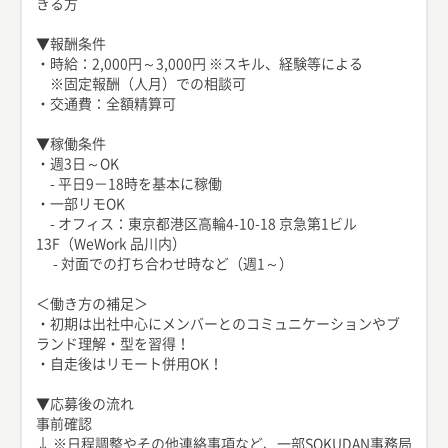
きる方
▼報酬条件
・時給：2,000円～3,000円 ※スキル、経験等による
※固定報酬（人月）での相談可
・交通費：全額精算可
▼稼働条件
・週3日～OK
- 平日9－18時を基本に稼働
・一部リモOK
- オフィス：東京都港区高輪4-10-18 京急第1ビル
13F（WeWork 品川内）
- 対面での打ち合わせ時など（週1～）
＜働き方の補足＞
・初期は出社中心にメンバーとのコミュニケーションやブ
ランド理解・型を習得！
・自走後はリモート併用OK！
▼応募後の流れ
事前確認
↓ ※日程調整やその他連絡事項など、一部SOKUDAN事務局