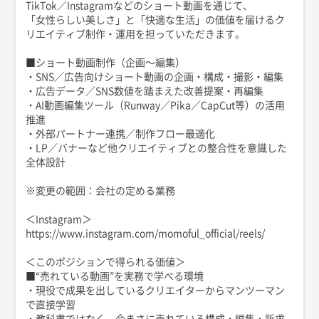
TikTok／Instagramなどのショート動画を通じて、
「女性らしい美しさ」と「快適な生活」の価値を届けるク
リエイティブ制作・運用を担っていただきます。
■ショート動画制作（企画〜編集）
・SNS／広告向けショート動画の企画・構成・撮影・編集
・広告データ／SNS数値を踏まえた改善提案・再編集
・AI動画編集ツール（Runway／Pika／CapCut等）の活用
推進
・外部パートナー連携／制作フロー最適化
・LP／バナーなど他クリエイティブとの整合性を意識した
全体設計
※変更の範囲：会社の定める業務
＜Instagram＞
https://www.instagram.com/momoful_official/reels/
＜このポジションで得られる価値＞
■“売れている動画”を実務で学べる環境
・現役で成果を出しているクリエイターからマンツーマン
で直接学習
・教科書ではなく、今まさに売れている構成・編集・訴求