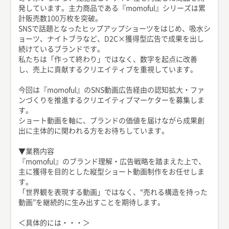
発しています。主力商品である『momoful』シリーズは累
計販売数100万枚を突破。
SNSで話題となったヒップアップショーツをはじめ、吸水シ
ョーツ、ナイトブラなど、D2C×獲得型広告で成果を出し
続けているブランドです。
私たちは「作って終わり」ではなく、数字を起点に改善
し、売上に貢献するクリエイティブを重視しています。
今回は『momoful』のSNS動画広告経由の認知拡大・ファ
ンづくりを推進するクリエイティブマーケターを募集しま
す。
ショート動画を軸に、ブランドの価値を届けながら成果創
出に主体的に関われる方をお待ちしています。
▼業務内容
『momoful』のブランド理解・広告戦略を踏まえた上で、
主に獲得を目的とした縦型ショート動画制作をお任せしま
す。
「世界観を表現する動画」ではなく、“売れる構造を持った
動画”を継続的に生み出すことを期待します。
＜具体的には・・・＞