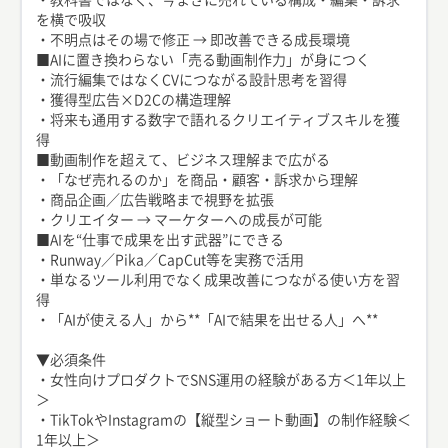
を横で吸収
・不明点はその場で修正 → 即改善できる成長環境
■AIに置き換わらない「売る動画制作力」が身につく
・流行編集ではなくCVにつながる設計思考を習得
・獲得型広告×D2Cの構造理解
・将来も通用する数字で語れるクリエイティブスキルを獲
得
■動画制作を超えて、ビジネス理解まで広がる
・「なぜ売れるのか」を商品・顧客・訴求から理解
・商品企画／広告戦略まで視野を拡張
・クリエイター → マーケターへの成長が可能
■AIを“仕事で成果を出す武器”にできる
・Runway／Pika／CapCut等を実務で活用
・単なるツール利用でなく成果改善につながる使い方を習
得
・「AIが使える人」から**「AIで結果を出せる人」へ**
▼必須条件
・女性向けプロダクトでSNS運用の経験がある方＜1年以上
＞
・TikTokやInstagramの【縦型ショート動画】の制作経験＜
1年以上＞