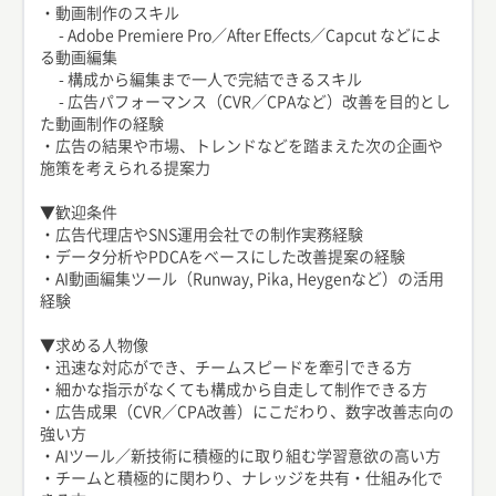
・動画制作のスキル
- Adobe Premiere Pro／After Effects／Capcut などによ
る動画編集
- 構成から編集まで一人で完結できるスキル
- 広告パフォーマンス（CVR／CPAなど）改善を目的とし
た動画制作の経験
・広告の結果や市場、トレンドなどを踏まえた次の企画や
施策を考えられる提案力
▼歓迎条件
・広告代理店やSNS運用会社での制作実務経験
・データ分析やPDCAをベースにした改善提案の経験
・AI動画編集ツール（Runway, Pika, Heygenなど）の活用
経験
▼求める人物像
・迅速な対応ができ、チームスピードを牽引できる方
・細かな指示がなくても構成から自走して制作できる方
・広告成果（CVR／CPA改善）にこだわり、数字改善志向の
強い方
・AIツール／新技術に積極的に取り組む学習意欲の高い方
・チームと積極的に関わり、ナレッジを共有・仕組み化で