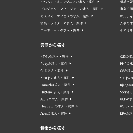
iOS / Androidエンジニアの求人・案件
機械学習
プロジェクトマネージャーの求人・案件
事業企画
カスタマーサクセスの求人・案件
WEBデ
編集・ライターの求人・案件
人事の求
コーポレートの求人・案件
その他専
言語から探す
HTMLの求人・案件
CSSの
Rubyの求人・案件
PHPの
Goの求人・案件
C#の求
Next.jsの求人・案件
Vue.j
Laravelの求人・案件
Djang
Flutterの求人・案件
Sprin
Azureの求人・案件
GCPの
Illustratorの求人・案件
WordP
Apexの求人・案件
RPAの
特徴から探す