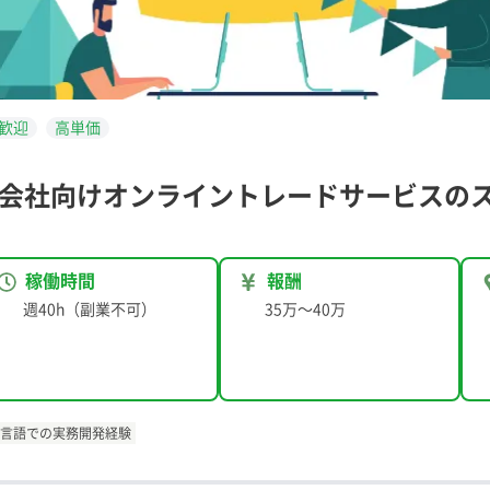
歓迎
高単価
会社向けオンライントレードサービスの
稼働時間
報酬
週40h（副業不可）
35万
〜
40万
C言語での実務開発経験