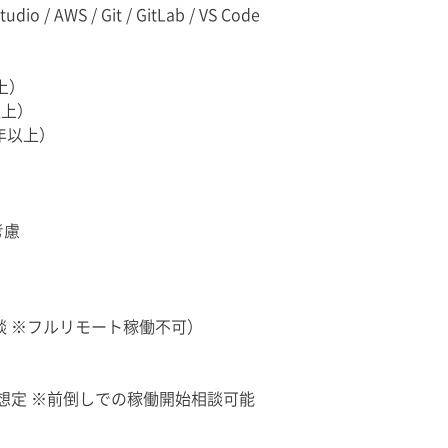
Studio / AWS / Git / GitLab / VS Code
上）
以上）
年以上）
）
考慮
談 ※フルリモート稼働不可）
を想定 ※前倒しでの稼働開始相談可能