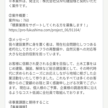
※本案件は、発注元：株式会社SENYO建設様と契約いただ
く案件です。
②案件概要：
案件No：760
「積算業務をサポートしてくれる方を募集します！」
https://pro-fukushima.com/project_06/91164/
③メッセージ
我々建設業界に身を置く者は、現在社会問題化しつつある
老朽化してきたインフラの再整備や、自然災害への対応等
大きな社会的役割を担っています。
お客様に信頼され愛される企業を目指して、土木工事をは
じめ建築、舗装、解体など総合建設業として、その時代時
代に求められるニーズにお応えしながら地域に根ざした企
業活動をいたして参りました。これもすべては多くのお客
様からのご愛顧のお陰と深く感謝申し上げる次第でござい
ます。 現在は、個人様のご予算、企業様の調達改革に沿え
るようなコスト低減に全社員で取組んでおります。
④事業課題と期待すること
【事業課題】