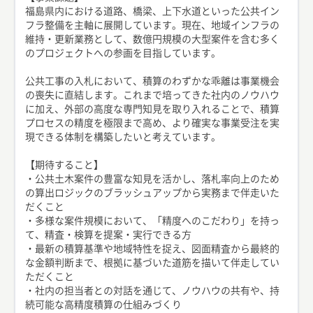
福島県内における道路、橋梁、上下水道といった公共イン
フラ整備を主軸に展開しています。現在、地域インフラの
維持・更新業務として、数億円規模の大型案件を含む多く
のプロジェクトへの参画を目指しています。
公共工事の入札において、積算のわずかな乖離は事業機会
の喪失に直結します。これまで培ってきた社内のノウハウ
に加え、外部の高度な専門知見を取り入れることで、積算
プロセスの精度を極限まで高め、より確実な事業受注を実
現できる体制を構築したいと考えています。
【期待すること】
・公共土木案件の豊富な知見を活かし、落札率向上のため
の算出ロジックのブラッシュアップから実務まで伴走いた
だくこと
・多様な案件規模において、「精度へのこだわり」を持っ
て、精査・検算を提案・実行できる方
・最新の積算基準や地域特性を捉え、図面精査から最終的
な金額判断まで、根拠に基づいた道筋を描いて伴走してい
ただくこと
・社内の担当者との対話を通じて、ノウハウの共有や、持
続可能な高精度積算の仕組みづくり