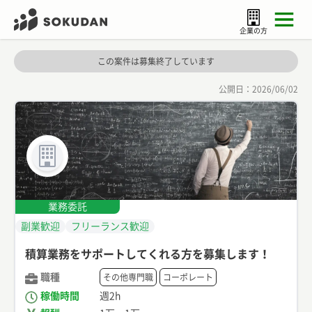
企業の方
この案件は募集終了しています
公開日：
2026/06/02
業務委託
副業歓迎
フリーランス歓迎
積算業務をサポートしてくれる方を募集します！
職種
その他専門職
コーポレート
稼働時間
週2h