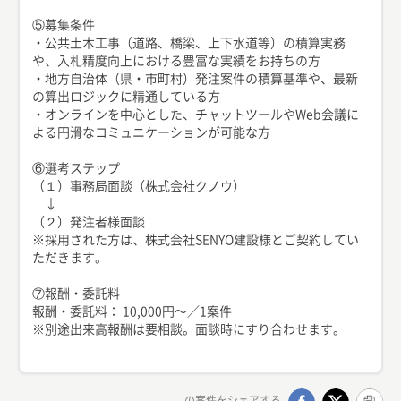
⑤募集条件
・公共土木工事（道路、橋梁、上下水道等）の積算実務
や、入札精度向上における豊富な実績をお持ちの方
・地方自治体（県・市町村）発注案件の積算基準や、最新
の算出ロジックに精通している方
・オンラインを中心とした、チャットツールやWeb会議に
よる円滑なコミュニケーションが可能な方
⑥選考ステップ
（１）事務局面談（株式会社クノウ）
↓
（２）発注者様面談
※採用された方は、株式会社SENYO建設様とご契約してい
ただきます。
⑦報酬・委託料
報酬・委託料： 10,000円〜／1案件
※別途出来高報酬は要相談。面談時にすり合わせます。
この案件をシェアする