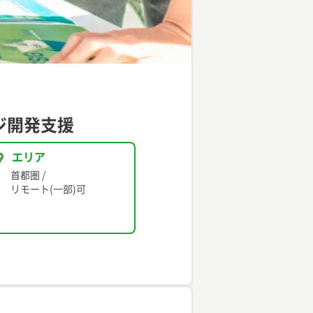
ジ開発支援
エリア
首都圏
/
リモート(一部)可