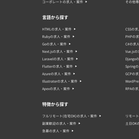
コーポレートの求人・案件
その他専
言語から探す
HTMLの求人・案件
CSSの
Rubyの求人・案件
PHPの
Goの求人・案件
C#の求
Next.jsの求人・案件
Vue.j
Laravelの求人・案件
Djang
Flutterの求人・案件
Sprin
Azureの求人・案件
GCPの
Illustratorの求人・案件
WordP
Apexの求人・案件
RPAの
特徴から探す
フルリモート(在宅OK)の求人・案件
リモート
副業歓迎の求人・案件
土日OK
急募の求人・案件