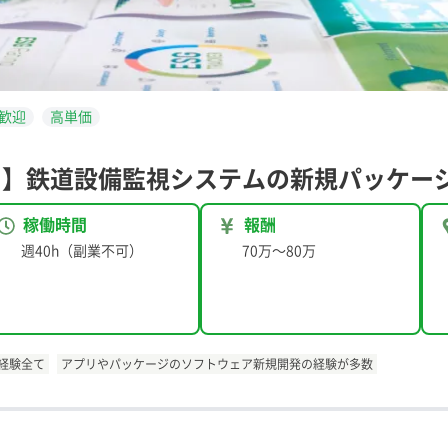
歓迎
高単価
モ】鉄道設備監視システムの新規パッケー
稼働時間
報酬
週40h（副業不可）
70万
〜
80万
tの経験全て
アプリやパッケージのソフトウェア新規開発の経験が多数