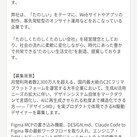
す。
弊社は、「たのしい」をテーマに、Webサイトやアプリの
制作、客先常駐型のオンサイト運用などをおこなっている
企業です。
「たのしくたのしくたのしい会社」を経営理念としてお
り、社会の流れに柔軟に変化しながら、時代にあった豊か
で共栄できる"たのしい生活文化"を創造、提案しておりま
す。
【募集背景】
月間利用者数2,300万人を超える、国内最大級のC2Cフリマ
プラットフォームを運営する大手企業において、生成AI活用
ニーズの拡大に伴い、デザインシステム自体をマークダウ
ンで言語化し、AIに再生成させられる粒度まで構造化できる
方 ——「デザインMD」を実プロダクトで体現できるAI駆動
デザイナーを募集します。
Figma MCPの書き込み機能、DESIGN.md、Claude Code to
Figma 等の最新ワークフローを取り入れ、エンジニア・
PdM・AIエージェントが同じルールセットの上で協働でき