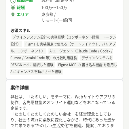
稼働時間
週24h（副業不可）
報酬
100万
〜
150万
エリア
東京都
/
リモート(一部)可
必須スキル
デザインシステム設計の実務経験（コンポーネント階層、トークン
設計）
Figma を実装視点で使える（オートレイアウト、バリアブ
ル、コンポーネント）
AIエージェント（Claude Code / Codex /
Cursor / Gemini Code 等）の比較利用経験
デザインシステムを
DESIGN.md に翻訳した経験
Figma MCP の 書き込み機能 を活用し
AIにキャンバスを動かさせた経験
案件詳細
弊社は、「たのしい」をテーマに、Webサイトやアプリの
制作、客先常駐型のオンサイト運用などをおこなっている
企業です。
「たのしくたのしくたのしい会社」を経営理念としてお
り、社会の流れに柔軟に変化しながら、時代にあった豊か
で共栄できる"たのしい生活文化"を創造、提案しておりま