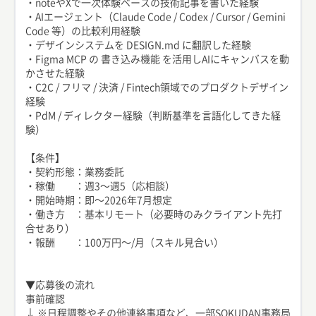
・noteやXで一次体験ベースの技術記事を書いた経験
・AIエージェント（Claude Code / Codex / Cursor / Gemini
Code 等）の比較利用経験
・デザインシステムを DESIGN.md に翻訳した経験
・Figma MCP の 書き込み機能 を活用しAIにキャンバスを動
かさせた経験
・C2C / フリマ / 決済 / Fintech領域でのプロダクトデザイン
経験
・PdM / ディレクター経験（判断基準を言語化してきた経
験）
【条件】
・契約形態：業務委託
・稼働 ：週3〜週5（応相談）
・開始時期：即〜2026年7月想定
・働き方 ：基本リモート（必要時のみクライアント先打
合せあり）
・報酬 ：100万円〜/月（スキル見合い）
▼応募後の流れ
事前確認
↓ ※日程調整やその他連絡事項など、一部SOKUDAN事務局