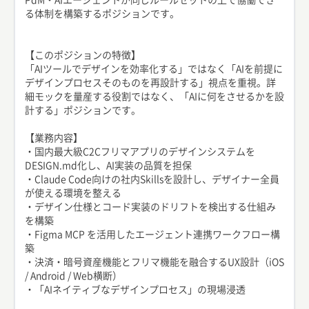
る体制を構築するポジションです。
【このポジションの特徴】
「AIツールでデザインを効率化する」ではなく「AIを前提に
デザインプロセスそのものを再設計する」視点を重視。詳
細モックを量産する役割ではなく、「AIに何をさせるかを設
計する」ポジションです。
【業務内容】
・国内最大級C2Cフリマアプリのデザインシステムを
DESIGN.md化し、AI実装の品質を担保
・Claude Code向けの社内Skillsを設計し、デザイナー全員
が使える環境を整える
・デザイン仕様とコード実装のドリフトを検出する仕組み
を構築
・Figma MCP を活用したエージェント連携ワークフロー構
築
・決済・暗号資産機能とフリマ機能を融合するUX設計（iOS
/ Android / Web横断）
・「AIネイティブなデザインプロセス」の現場浸透