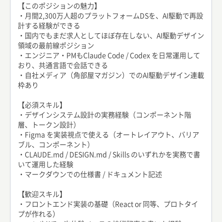
【このポジションの魅力】
・月間2,300万人超のプラットフォームDSを、AI駆動で再設
計する経験ができる
・国内でもまだ求人としてほぼ存在しない、AI駆動デザイン
領域の最前線ポジション
・エンジニア・PMもClaude Code / Codex を日常運用して
おり、共通言語で会話できる
・自社メディア（角部屋マガジン）でのAI駆動デザイン連載
枠あり
【必須スキル】
・デザインシステム設計の実務経験（コンポーネント階
層、トークン設計）
・Figma を実装視点で使える（オートレイアウト、バリア
ブル、コンポーネント）
・CLAUDE.md / DESIGN.md / Skills のいずれかを実務で書
いて運用した経験
・マークダウンでの仕様書 / ドキュメント記述
【歓迎スキル】
・フロントエンド実装の基礎（React or 同等、プロトタイ
プが作れる）