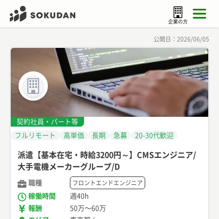
企業の方
公開日：
2026/06/05
契約社員・パート等
フルリモート
高単価
長期
急募
20-30代歓迎
派遣【基本在宅・時給3200円～】CMSエンジニア/
大手電機メーカーグループ/D
職種
フロントエンドエンジニア
稼働時間
週40h
報酬
50万
〜
60万