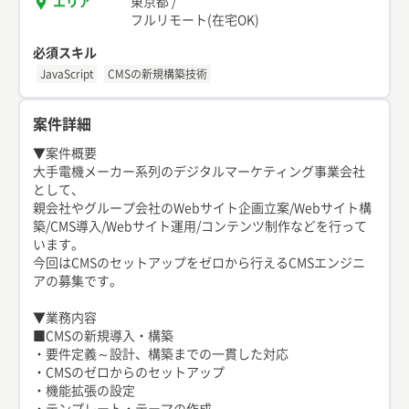
エリア
東京都
/
フルリモート(在宅OK)
必須スキル
JavaScript
CMSの新規構築技術
案件詳細
▼案件概要
大手電機メーカー系列のデジタルマーケティング事業会社
として、
親会社やグループ会社のWebサイト企画立案/Webサイト構
築/CMS導入/Webサイト運用/コンテンツ制作などを行って
います。
今回はCMSのセットアップをゼロから行えるCMSエンジニ
アの募集です。
▼業務内容
■CMSの新規導入・構築
・要件定義～設計、構築までの一貫した対応
・CMSのゼロからのセットアップ
・機能拡張の設定
・テンプレート・テーマの作成