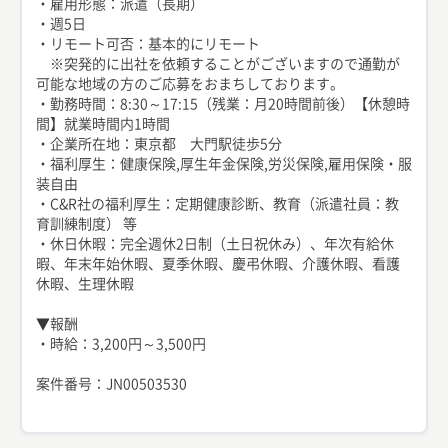
・雇用形態：派遣（長期）
・週5日
・リモート可否：基本的にリモート
※突発的に出社を依頼することがございますので通勤が
可能な地域の方のご応募をおまちしております。
・勤務時間：8:30～17:15（残業：月20時間前後）【休憩時
間】就業時間内1時間
・企業所在地：東京都 大門駅徒歩5分
・福利厚生：健康保険,厚生年金保険,労災保険,雇用保険・服
装自由
・C&R社の福利厚生：定期健康診断、教育（派遣社員：教
育訓練制度） 等
・休日休暇：完全週休2日制（土日祝休み）、年次有給休
暇、年末年始休暇、夏季休暇、慶弔休暇、介護休暇、看護
休暇、生理休暇
▼報酬
・時給：3,200円～3,500円
案件番号：JN00503530